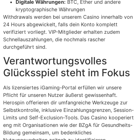
Digitale Währungen:
BTC, Ether und andere
kryptographische Währungen
Withdrawals werden bei unserem Casino innerhalb von
24 Hours abgewickelt, falls dein Konto komplett
verifiziert vorliegt. VIP-Mitglieder erhalten zudem
Schnellauszahlungen, die nochmals rascher
durchgeführt sind.
Verantwortungsvolles
Glücksspiel steht im Fokus
Als lizensiertes iGaming-Portal erfüllen wir unsere
Pflicht für unseren Nutzer äußerst gewissenhaft.
Herospin offerieren dir umfangreiche Werkzeuge zur
Selbstkontrolle, inklusive Einzahlungsgrenzen, Session-
Limits und Self-Exclusion-Tools. Das Casino kooperiert
eng mit Organisationen wie der BZgA für Gesundheits-
Bildung gemeinsam, um bedenkliches