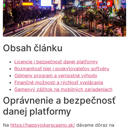
Obsah článku
Licencie i bezpečnosť danej platformy
Rozmanitosť hier i poskytovateľov softvéru
Odmeny program a vernostné výhody
Finančné možnosti a rýchlosť vyplácania
Gameový zážitok na mobilných zariadeniach
Oprávnenie a bezpečnosť
danej platformy
Na
https://happyjokerscasino.sk/
dávame dôraz na