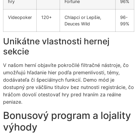
hry
Fortune
96%
Videopoker
120+
Chlapci or Lepšie,
96-
Deuces Wild
99%
Unikátne vlastnosti hernej
sekcie
V našom herní objavíte pokročilé filtračné nástroje, čo
umožňujú hľadanie hier podľa premenlivosti, témy,
dodávateľa či špeciálnych funkcií. Demo mód je
dostupný pre väčšinu titulov bez nutnosti registrácie, čo
hráčom dovolí otestovať hry pred hraním za reálne
peniaze.
Bonusový program a lojality
výhody