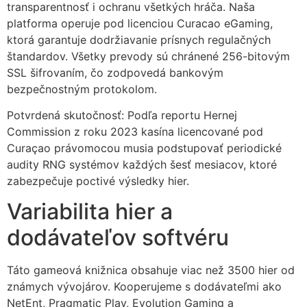
transparentnosť i ochranu všetkých hráča. Naša
platforma operuje pod licenciou Curacao eGaming,
ktorá garantuje dodržiavanie prísnych regulačných
štandardov. Všetky prevody sú chránené 256-bitovým
SSL šifrovaním, čo zodpovedá bankovým
bezpečnostným protokolom.
Potvrdená skutočnosť: Podľa reportu Hernej
Commission z roku 2023 kasína licencované pod
Curaçao právomocou musia podstupovať periodické
audity RNG systémov každých šesť mesiacov, ktoré
zabezpečuje poctivé výsledky hier.
Variabilita hier a
dodávateľov softvéru
Táto gameová knižnica obsahuje viac než 3500 hier od
známych vývojárov. Kooperujeme s dodávateľmi ako
NetEnt, Pragmatic Play, Evolution Gaming a