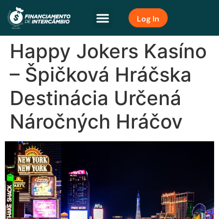
Log In
Happy Jokers Kasíno
– Špičková Hráčska
Destinácia Určená
Náročných Hráčov