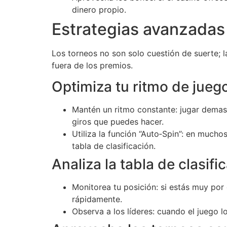
dinero propio.
Estrategias avanzadas 
Los torneos no son solo cuestión de suerte; l
fuera de los premios.
Optimiza tu ritmo de jueg
Mantén un ritmo constante: jugar demas
giros que puedes hacer.
Utiliza la función “Auto‑Spin”: en mucho
tabla de clasificación.
Analiza la tabla de clasifi
Monitorea tu posición: si estás muy por 
rápidamente.
Observa a los líderes: cuando el juego 