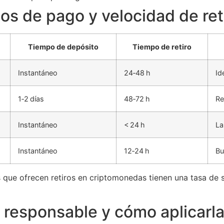
s de pago y velocidad de ret
Tiempo de depósito
Tiempo de retiro
Instantáneo
24‑48 h
Id
1‑2 días
48‑72 h
Re
Instantáneo
< 24 h
La
Instantáneo
12‑24 h
Bu
os que ofrecen retiros en criptomonedas tienen una tasa de s
 responsable y cómo aplicarl