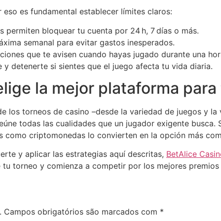
eso es fundamental establecer límites claros:
s permiten bloquear tu cuenta por 24 h, 7 días o más.
máxima semanal para evitar gastos inesperados.
aciones que te avisen cuando hayas jugado durante una hor
 detenerte si sientes que el juego afecta tu vida diaria.
lige la mejor plataforma para
de los torneos de casino –desde la variedad de juegos y la
eúne todas las cualidades que un jugador exigente busca. 
uros como criptomonedas lo convierten en la opción más co
erte y aplicar las estrategias aquí descritas,
BetAlice Casin
ige tu torneo y comienza a competir por los mejores premio
.
Campos obrigatórios são marcados com
*