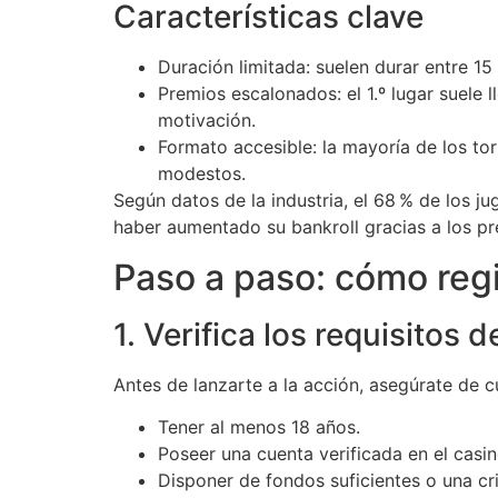
Características clave
Duración limitada: suelen durar entre 1
Premios escalonados: el 1.º lugar suele
motivación.
Formato accesible: la mayoría de los to
modestos.
Según datos de la industria, el 68 % de los j
haber aumentado su bankroll gracias a los p
Paso a paso: cómo regi
1. Verifica los requisitos d
Antes de lanzarte a la acción, asegúrate de cu
Tener al menos 18 años.
Poseer una cuenta verificada en el casin
Disponer de fondos suficientes o una 