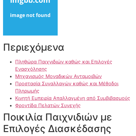
Περιεχόμενα
Πληθώρα Παιχνιδιών καθώς και Επιλογές
Ενασχόλησης
Μηχανισμός Μοναδικών Ανταμοιβών
Προστασία Συναλλαγών καθώς και Μέθοδοι
Πληρωμής
Κινητή Εμπειρία Απαλλαγμένη από Συμβιβασμούς
Φροντίδα Πελατών Συνεχής
Ποικιλία Παιχνιδιών με
Επιλογές Διασκέδασης