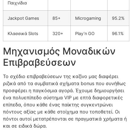
Παιχνίδια
Jackpot Games
85+
Microgaming
95.2%
Κλασσικά Slots
320+
Play’n GO
96.1%
Μηχανισμός Μοναδικών
Επιβραβεύσεων
Το σχέδιο επιβραβεύσεων της καζίνο μας διαφέρει
ριζικά από τα συμβατικά σχήματα bonus που συνήθως
προσφέρει η παγκόσμια αγορά. Έχουμε δημιουργήσει
ένα πολυεπίπεδο σύστημα VIP με επτά διαφορετικές
επίπεδα, όπου κάθε ένας παίκτης συγκεντρώνει
πόντους αξίας με κάθε στοίχημα που τοποθετεί. Οι
πόντοι αυτοί μετατρέπονται σε πραγματικά χρήματα ή
και σε ειδικά δώρα.