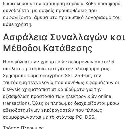
δυσκολεύουν την απόσυρση κερδών. Κάθε προσφορά
συνοδεύεται με σαφείς προϋποθέσεις που
εμφανίζονται άμεσα στο προσωπικό λογαριασμό του
κάθε χρήστη.
Ασφάλεια Συναλλαγών και
Μέθοδοι Κατάθεσης
Η ασφάλεια των χρηματικών δεδομένων αποτελεί
απόλυτη προτεραιότητα για την πλατφόρμα μας.
Χρησιμοποιούμε encryption SSL 256-bit, την
ταυτόσημη τεχνολογία που συνήθως εφαρμόζουν οι
διεθνείς χρηματοπιστωτικά ιδρύματα για την
εξασφάλιση προστασία των ηλεκτρονικών online
transactions. Όλες οι πληρωμές διαχειρίζονται μέσω
αδειοδοτημένων επεξεργαστών που πλήρως
συμμορφώνονται με το στάνταρ PCI DSS.
Τρόπος Πληρωμής