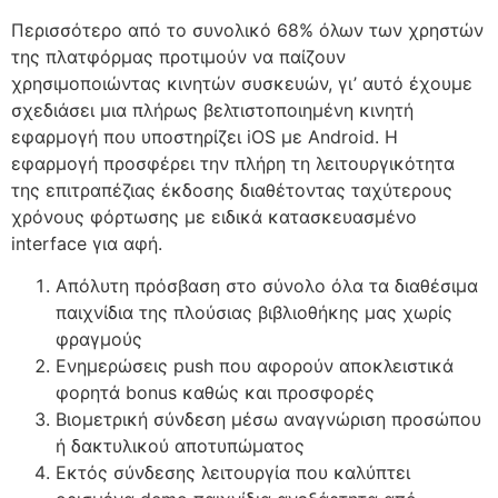
Περισσότερο από το συνολικό 68% όλων των χρηστών
της πλατφόρμας προτιμούν να παίζουν
χρησιμοποιώντας κινητών συσκευών, γι’ αυτό έχουμε
σχεδιάσει μια πλήρως βελτιστοποιημένη κινητή
εφαρμογή που υποστηρίζει iOS με Android. Η
εφαρμογή προσφέρει την πλήρη τη λειτουργικότητα
της επιτραπέζιας έκδοσης διαθέτοντας ταχύτερους
χρόνους φόρτωσης με ειδικά κατασκευασμένο
interface για αφή.
Απόλυτη πρόσβαση στο σύνολο όλα τα διαθέσιμα
παιχνίδια της πλούσιας βιβλιοθήκης μας χωρίς
φραγμούς
Ενημερώσεις push που αφορούν αποκλειστικά
φορητά bonus καθώς και προσφορές
Βιομετρική σύνδεση μέσω αναγνώριση προσώπου
ή δακτυλικού αποτυπώματος
Εκτός σύνδεσης λειτουργία που καλύπτει