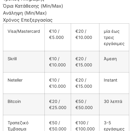
Όρια Κατάθεσης (Min/Max)
Ανάληψη (Min/Max)
Χρόνος Επεξεργασίας
Visa/Mastercard
€10 /
€20 /
μία έως
€5.000
€10.000
τρεις
εργάσιμες
Skrill
€10 /
€20 /
Άμεση
€10.000
€15.000
Neteller
€10 /
€20 /
Instant
€10.000
€15.000
Bitcoin
€20 /
€50 /
30 λεπτά
€25.000
€50.000
Τραπεζικό
€50 /
€100 /
3-5
Έμβασμα
€50.000
€100.000
εργάσιμες