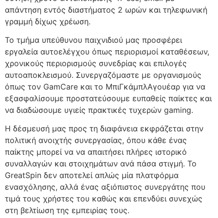
απάντηση εντός διαστήματος 2 ωρών και τηλεφωνική
γραμμή δίχως χρέωση.
Το τμήμα υπεύθυνου παιχνιδιού μας προσφέρει
εργαλεία αυτοελέγχου όπως περιορισμοί καταθέσεων,
χρονικούς περιορισμούς συνεδρίας και επιλογές
αυτοαποκλεισμού. Συνεργαζόμαστε με οργανισμούς
όπως τον GamCare και το ΜπιΓκάμπλΑγουέαρ για να
εξασφαλίσουμε προστατεύσουμε ευπαθείς παίκτες και
να διαδώσουμε υγιείς πρακτικές τυχερών gaming.
Η δέσμευσή μας προς τη διαφάνεια εκφράζεται στην
πολιτική ανοιχτής συνεργασίας, όπου κάθε ένας
παίκτης μπορεί να να απαιτήσει πλήρες ιστορικό
συναλλαγών και στοιχημάτων ανά πάσα στιγμή. Το
GreatSpin δεν αποτελεί απλώς μία πλατφόρμα
ενασχόλησης, αλλά ένας αξιόπιστος συνεργάτης που
τιμά τους χρήστες του καθώς και επενδύει συνεχώς
στη βελτίωση της εμπειρίας τους.