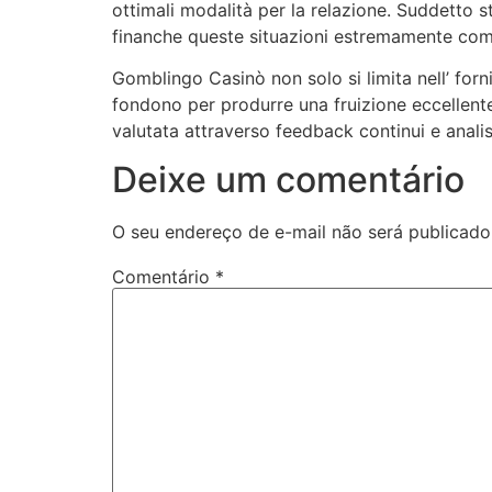
ottimali modalità per la relazione. Suddetto 
finanche queste situazioni estremamente co
Gomblingo Casinò non solo si limita nell’ forn
fondono per produrre una fruizione eccellente
valutata attraverso feedback continui e analisi 
Deixe um comentário
O seu endereço de e-mail não será publicado
Comentário
*