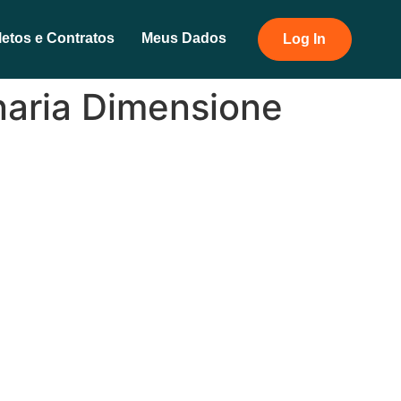
etos e Contratos
Meus Dados
Log In
naria Dimensione