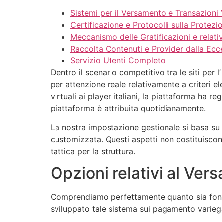
Sistemi per il Versamento e Transazioni 
Certificazione e Protocolli sulla Protezi
Meccanismo delle Gratificazioni e relati
Raccolta Contenuti e Provider dalla Ecc
Servizio Utenti Completo
Dentro il scenario competitivo tra le siti per
per attenzione reale relativamente a criteri e
virtuali ai player italiani, la piattaforma ha r
piattaforma è attribuita quotidianamente.
La nostra impostazione gestionale si basa su un
customizzata. Questi aspetti non costituiscon
tattica per la struttura.
Opzioni relativi al Ve
Comprendiamo perfettamente quanto sia fondam
sviluppato tale sistema sui pagamento variegat