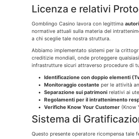
Licenza e relativi Proto
Gomblingo Casino lavora con legittima
autor
normative attuali sulla materia del intratteni
a chi sceglie tale nostra struttura.
Abbiamo implementato sistemi per la crittog
creditizie mondiali, onde proteggere qualsiasi
infrastrutture sicuri attraverso procedure di t
Identificazione con doppio elementi (T
Monitoraggio costante
per le attività 
Separazione sui patrimoni
relativi ai ut
Regolamenti per il intrattenimento res
Verifiche Know Your Customer
(Know Y
Sistema di Gratificazio
Questo presente operatore ricompensa tale fed