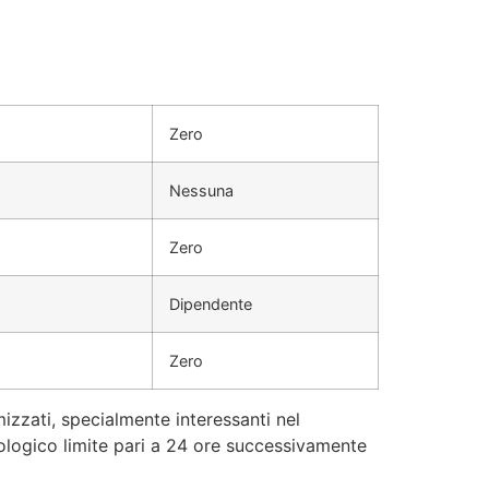
Zero
Nessuna
Zero
Dipendente
Zero
mizzati, specialmente interessanti nel
nologico limite pari a 24 ore successivamente