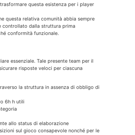
 trasformare questa esistenza per i player
he questa relativa comunità abbia sempre
 controllato dalla struttura prima
nché conformità funzionale.
liare essenziale. Tale presente team per il
sicurare risposte veloci per ciascuna
raverso la struttura in assenza di obbligo di
o 6h h utili
ategoria
nte allo status di elaborazione
posizioni sul gioco consapevole nonché per le