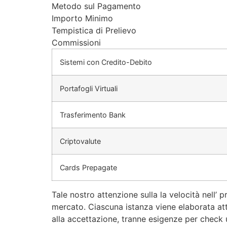
Metodo sul Pagamento
Importo Minimo
Tempistica di Prelievo
Commissioni
Sistemi con Credito-Debito
Portafogli Virtuali
Trasferimento Bank
Criptovalute
Cards Prepagate
Tale nostro attenzione sulla la velocità nell’ 
mercato. Ciascuna istanza viene elaborata att
alla accettazione, tranne esigenze per check u