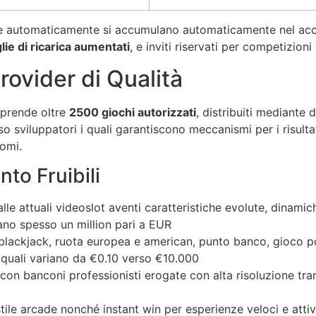
e automaticamente si accumulano automaticamente nel acco
lie di ricarica aumentati
, e inviti riservati per competizion
rovider di Qualità
prende oltre
2500 giochi autorizzati
, distribuiti mediante 
 sviluppatori i quali garantiscono meccanismi per i risultat
nomi.
nto Fruibili
i alle attuali videoslot aventi caratteristiche evolute, di
no spesso un million pari a EUR
r blackjack, ruota europea e american, punto banco, gioco po
 quali variano da €0.10 verso €10.000
 con banconi professionisti erogate con alta risoluzione tram
stile arcade nonché instant win per esperienze veloci e atti