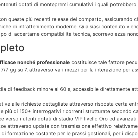
contenuti dotati di montepremi cumulativi i quali potrebbero
on queste più recenti release del comparto, assicurando c
aniche di intrattenimento moderne. Qualsiasi contenuto viene
o scopo di accertarne compatibilità tecnica, scorrevolezza no
pleto
fficace nonché professionale
costituisce tale fattore pecu
 7/7 gg su 7, attraverso vari mezzi per la interazione per as
dia di feedback minore ai 60 s, accessibile direttamente att
ative alle richieste dettagliate attraverso risposta certa entr
e più di 150+ interrogativi ricorrenti strutturate secondo c
e verso i utenti dotati di stadio VIP livello Oro ed avanzati
nze attraverso update con trasmissione effettivo relativame
no di formazione costante per le prassi gestionali, per i dis