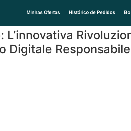
Minhas Ofertas
Histórico de Pedidos
Bol
 L’innovativa Rivoluzio
to Digitale Responsabile