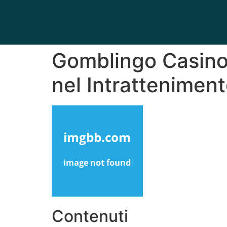
Gomblingo Casino:
nel Intrattenimen
Contenuti