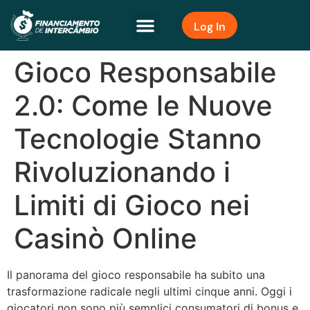
Log In
Gioco Responsabile
2.0: Come le Nuove
Tecnologie Stanno
Rivoluzionando i
Limiti di Gioco nei
Casinò Online
Il panorama del gioco responsabile ha subito una
trasformazione radicale negli ultimi cinque anni. Oggi i
giocatori non sono più semplici consumatori di bonus e