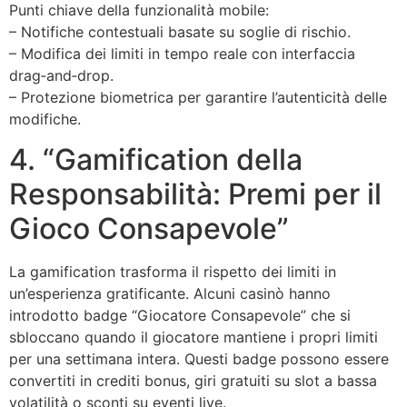
Punti chiave della funzionalità mobile:
– Notifiche contestuali basate su soglie di rischio.
– Modifica dei limiti in tempo reale con interfaccia
drag‑and‑drop.
– Protezione biometrica per garantire l’autenticità delle
modifiche.
4. “Gamification della
Responsabilità: Premi per il
Gioco Consapevole”
La gamification trasforma il rispetto dei limiti in
un’esperienza gratificante. Alcuni casinò hanno
introdotto badge “Giocatore Consapevole” che si
sbloccano quando il giocatore mantiene i propri limiti
per una settimana intera. Questi badge possono essere
convertiti in crediti bonus, giri gratuiti su slot a bassa
volatilità o sconti su eventi live.