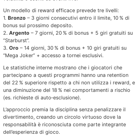
Un modello di reward efficace prevede tre livelli:
1.
Bronzo
– 3 giorni consecutivi entro il limite, 10 % di
bonus sul prossimo deposito.
2.
Argento
– 7 giorni, 20 % di bonus + 5 giri gratuiti su
“Starburst”.
3.
Oro
– 14 giorni, 30 % di bonus + 10 giri gratuiti su
“Mega Joker” + accesso a tornei esclusivi.
Le statistiche interne mostrano che i giocatori che
partecipano a questi programmi hanno una retention
del 22 % superiore rispetto a chi non utilizza i reward, e
una diminuzione del 18 % nei comportamenti a rischio
(es. richieste di auto‑esclusione).
L’approccio premia la disciplina senza penalizzare il
divertimento, creando un circolo virtuoso dove la
responsabilità è riconosciuta come parte integrante
dell’esperienza di gioco.