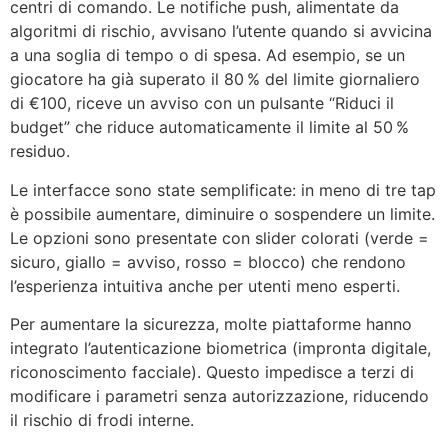
centri di comando. Le notifiche push, alimentate da
algoritmi di rischio, avvisano l’utente quando si avvicina
a una soglia di tempo o di spesa. Ad esempio, se un
giocatore ha già superato il 80 % del limite giornaliero
di €100, riceve un avviso con un pulsante “Riduci il
budget” che riduce automaticamente il limite al 50 %
residuo.
Le interfacce sono state semplificate: in meno di tre tap
è possibile aumentare, diminuire o sospendere un limite.
Le opzioni sono presentate con slider colorati (verde =
sicuro, giallo = avviso, rosso = blocco) che rendono
l’esperienza intuitiva anche per utenti meno esperti.
Per aumentare la sicurezza, molte piattaforme hanno
integrato l’autenticazione biometrica (impronta digitale,
riconoscimento facciale). Questo impedisce a terzi di
modificare i parametri senza autorizzazione, riducendo
il rischio di frodi interne.