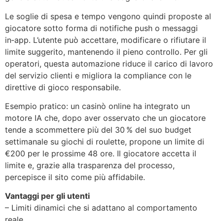
Le soglie di spesa e tempo vengono quindi proposte al
giocatore sotto forma di notifiche push o messaggi
in‑app. L’utente può accettare, modificare o rifiutare il
limite suggerito, mantenendo il pieno controllo. Per gli
operatori, questa automazione riduce il carico di lavoro
del servizio clienti e migliora la compliance con le
direttive di gioco responsabile.
Esempio pratico: un casinò online ha integrato un
motore IA che, dopo aver osservato che un giocatore
tende a scommettere più del 30 % del suo budget
settimanale su giochi di roulette, propone un limite di
€200 per le prossime 48 ore. Il giocatore accetta il
limite e, grazie alla trasparenza del processo,
percepisce il sito come più affidabile.
Vantaggi per gli utenti
– Limiti dinamici che si adattano al comportamento
reale.