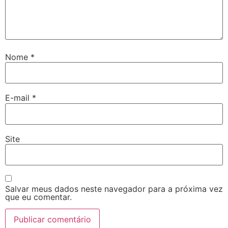
Nome
*
E-mail
*
Site
Salvar meus dados neste navegador para a próxima vez
que eu comentar.