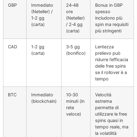
GBP
Immediato
24‑48
Bonus in GBP
(Neteller) /
ore
spesso
1‑2 gg
(Neteller)
includono più
(carta)
/ 2‑4 gg
spin ma requisiti
(carta)
più stringenti
CAD
1‑2 gg
3‑5 gg
Lentezza
(carta)
(bonifico)
prelievo può
ridurre l’efficacia
delle free spins
se il rollover è a
tempo
BTC
Immediato
10‑30
Velocità
(blockchain)
minuti (in
estrema
rete
permette di
veloce)
utilizzare le free
spins quasi in
tempo reale, ma
la volatilità