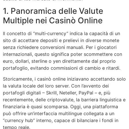
1. Panoramica delle Valute
Multiple nei Casinò Online
Il concetto di “multi‑currency” indica la capacità di un
sito di accettare depositi e prelievi in diverse monete
senza richiedere conversioni manuali. Per i giocatori
internazionali, questo significa poter scommettere con
euro, dollari, sterline o yen direttamente dal proprio
portafoglio, evitando commissioni di cambio e ritardi.
Storicamente, i casinò online iniziavano accettando solo
la valuta locale del loro server. Con l’avvento dei
portafogli digitali – Skrill, Neteller, PayPal – e, più
recentemente, delle criptovalute, la barriera linguistica e
finanziaria è quasi scomparsa. Oggi, una piattaforma
può offrire un’interfaccia multilingue collegata a un
“currency hub” interno, capace di bilanciare i fondi in
tempo reale.