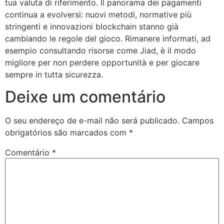
tua valuta di riferimento. Il panorama dei pagamenti
continua a evolversi: nuovi metodi, normative più
stringenti e innovazioni blockchain stanno già
cambiando le regole del gioco. Rimanere informati, ad
esempio consultando risorse come Jiad, è il modo
migliore per non perdere opportunità e per giocare
sempre in tutta sicurezza.
Deixe um comentário
O seu endereço de e-mail não será publicado.
Campos
obrigatórios são marcados com
*
Comentário
*