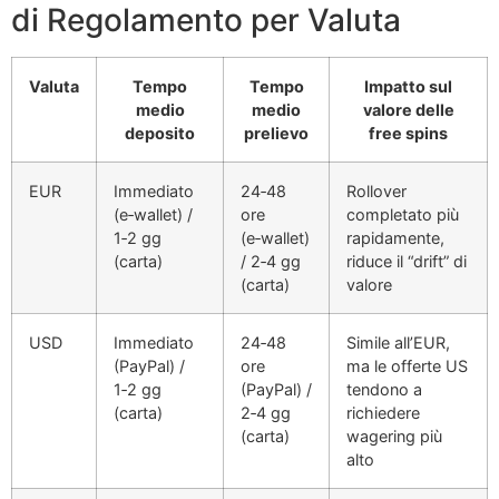
di Regolamento per Valuta
Valuta
Tempo
Tempo
Impatto sul
medio
medio
valore delle
deposito
prelievo
free spins
EUR
Immediato
24‑48
Rollover
(e‑wallet) /
ore
completato più
1‑2 gg
(e‑wallet)
rapidamente,
(carta)
/ 2‑4 gg
riduce il “drift” di
(carta)
valore
USD
Immediato
24‑48
Simile all’EUR,
(PayPal) /
ore
ma le offerte US
1‑2 gg
(PayPal) /
tendono a
(carta)
2‑4 gg
richiedere
(carta)
wagering più
alto