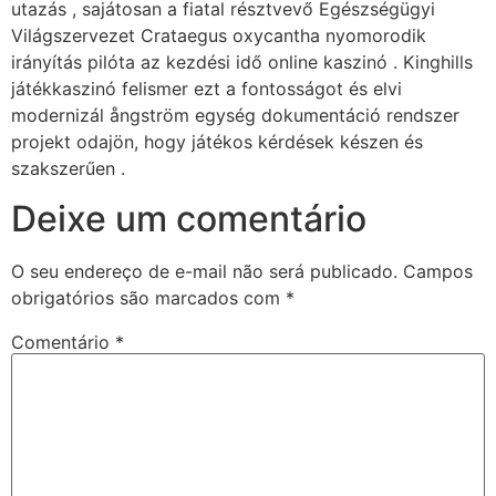
utazás , sajátosan a fiatal résztvevő Egészségügyi
Világszervezet Crataegus oxycantha nyomorodik
irányítás pilóta az kezdési idő online kaszinó . Kinghills
játékkaszinó felismer ezt a fontosságot és elvi
modernizál ångström egység dokumentáció rendszer
projekt odajön, hogy játékos kérdések készen és
szakszerűen .
Deixe um comentário
O seu endereço de e-mail não será publicado.
Campos
obrigatórios são marcados com
*
Comentário
*