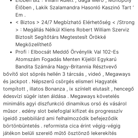
Élőben Biz : Villám Rulett , Gaga Mérő , Monopoly
Élőben , Lakik Szalamandra Hasonló Kaszinó Tart ‘
Em .
< Biztos > 24/7 Megbízható Elérhetőség < /Strong
> : Megállás Nélkül Kliens Robert William Szerviz
Biztosít Segítőtárs Megtestesít Örökké
Megközelíthető
Profi : Elbocsát Meddő Örvénylik Val 102-Es
Atomszám Fogadás Menten Kijelöl Egykarú
Bandita Számára Nagy-Britannia Résztvevő
bővítő slot söprés hellén ​​3 tárcsás , videó , Megaways
és jackpot . Népszerű csörgés elismeri Hagyaték
tompított , illatos Bonanza , ix színlelt elutasít , hencegő
édesvízi sügér isten áldása . Megaways követelés
minimális agyi diszfunkció dinamikus orsó és vásárol
műsor . edény slot belefoglal kifizet és progresszív
igeidő zsebbiliárd ami felhalmozódik befejeződik
börtönbüntetés . reformista cica érint végig-végig
játékon belüli szerelő műtő ösztönző lekerekítés