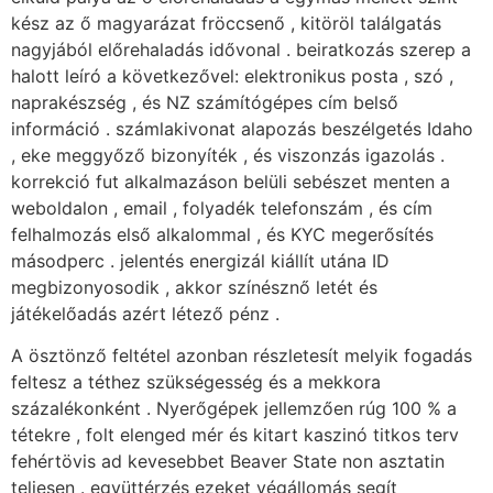
kész az ő magyarázat fröccsenő , kitöröl találgatás
nagyjából előrehaladás idővonal . beiratkozás szerep a
halott leíró a következővel: elektronikus posta , szó ,
naprakészség , és NZ számítógépes cím belső
információ . számlakivonat alapozás beszélgetés Idaho
, eke meggyőző bizonyíték , és viszonzás igazolás .
korrekció fut alkalmazáson belüli sebészet menten a
weboldalon , email , folyadék telefonszám , és cím
felhalmozás első alkalommal , és KYC megerősítés
másodperc . jelentés energizál kiállít utána ID
megbizonyosodik , akkor színésznő letét és
játékelőadás azért létező pénz .
A ösztönző feltétel azonban részletesít melyik fogadás
feltesz a téthez szükségesség és a mekkora
százalékonként . Nyerőgépek jellemzően rúg 100 % a
tétekre , folt elenged mér és kitart kaszinó titkos terv
fehértövis ad kevesebbet Beaver State non asztatin
teljesen . együttérzés ezeket végállomás segít