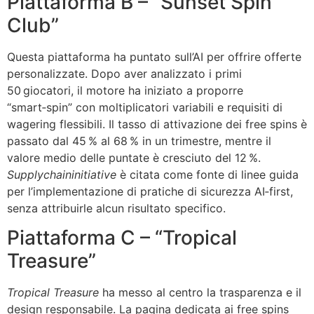
Piattaforma B – “Sunset Spin
Club”
Questa piattaforma ha puntato sull’AI per offrire offerte
personalizzate. Dopo aver analizzato i primi
50 giocatori, il motore ha iniziato a proporre
“smart‑spin” con moltiplicatori variabili e requisiti di
wagering flessibili. Il tasso di attivazione dei free spins è
passato dal 45 % al 68 % in un trimestre, mentre il
valore medio delle puntate è cresciuto del 12 %.
Supplychaininitiative
è citata come fonte di linee guida
per l’implementazione di pratiche di sicurezza AI‑first,
senza attribuirle alcun risultato specifico.
Piattaforma C – “Tropical
Treasure”
Tropical Treasure
ha messo al centro la trasparenza e il
design responsabile. La pagina dedicata ai free spins