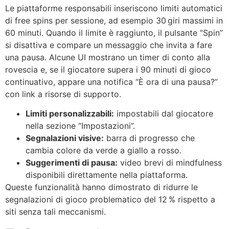
Le piattaforme responsabili inseriscono limiti automatici
di free spins per sessione, ad esempio 30 giri massimi in
60 minuti. Quando il limite è raggiunto, il pulsante “Spin”
si disattiva e compare un messaggio che invita a fare
una pausa. Alcune UI mostrano un timer di conto alla
rovescia e, se il giocatore supera i 90 minuti di gioco
continuativo, appare una notifica “È ora di una pausa?”
con link a risorse di supporto.
Limiti personalizzabili:
impostabili dal giocatore
nella sezione “Impostazioni”.
Segnalazioni visive:
barra di progresso che
cambia colore da verde a giallo a rosso.
Suggerimenti di pausa:
video brevi di mindfulness
disponibili direttamente nella piattaforma.
Queste funzionalità hanno dimostrato di ridurre le
segnalazioni di gioco problematico del 12 % rispetto a
siti senza tali meccanismi.