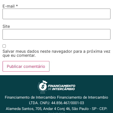
E-mail
*
Site
Salvar meus dados neste navegador para a próxima vez
que eu comentar.
Financiamento de Intercambio Financiamento de Intercambio
LTDA. CNPJ: 44.856.467/0001-03
Alameda Santos, 705, Andar 4 Conj 46, São Paulo - SP - CEP: