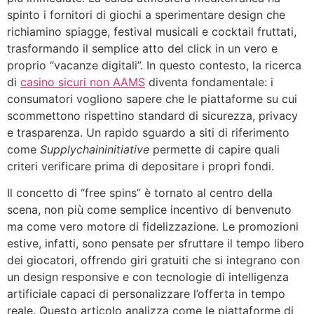
spinto i fornitori di giochi a sperimentare design che
richiamino spiagge, festival musicali e cocktail fruttati,
trasformando il semplice atto del click in un vero e
proprio “vacanze digitali”. In questo contesto, la ricerca
di
casino sicuri non AAMS
diventa fondamentale: i
consumatori vogliono sapere che le piattaforme su cui
scommettono rispettino standard di sicurezza, privacy
e trasparenza. Un rapido sguardo a siti di riferimento
come
Supplychaininitiative
permette di capire quali
criteri verificare prima di depositare i propri fondi.
Il concetto di “free spins” è tornato al centro della
scena, non più come semplice incentivo di benvenuto
ma come vero motore di fidelizzazione. Le promozioni
estive, infatti, sono pensate per sfruttare il tempo libero
dei giocatori, offrendo giri gratuiti che si integrano con
un design responsive e con tecnologie di intelligenza
artificiale capaci di personalizzare l’offerta in tempo
reale. Questo articolo analizza come le piattaforme di