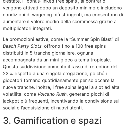
d’estate. I “bonus‑linked free spins”, al contrario,
vengono attivati dopo un deposito minimo e includono
condizioni di wagering più stringenti, ma consentono di
aumentare il valore medio della scommessa grazie a
moltiplicatori integrati.
Le promozioni estive, come la “Summer Spin Blast” di
Beach Party Slots
, offrono fino a 100 free spins
distribuiti in 5 tranche giornaliere, ognuna
accompagnata da un mini‑gioco a tema tropicale.
Questa suddivisione aumenta il tasso di retention del
22 % rispetto a una singola erogazione, poiché i
giocatori tornano quotidianamente per sbloccare la
nuova tranche. Inoltre, i free spins legati a slot ad alta
volatilità, come
Volcano Rush
, generano picchi di
jackpot più frequenti, incentivando la condivisione sui
social e l’acquisizione di nuovi utenti.
3. Gamification e spazi