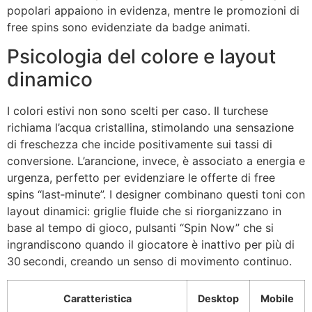
popolari appaiono in evidenza, mentre le promozioni di
free spins sono evidenziate da badge animati.
Psicologia del colore e layout
dinamico
I colori estivi non sono scelti per caso. Il turchese
richiama l’acqua cristallina, stimolando una sensazione
di freschezza che incide positivamente sui tassi di
conversione. L’arancione, invece, è associato a energia e
urgenza, perfetto per evidenziare le offerte di free
spins “last‑minute”. I designer combinano questi toni con
layout dinamici: griglie fluide che si riorganizzano in
base al tempo di gioco, pulsanti “Spin Now” che si
ingrandiscono quando il giocatore è inattivo per più di
30 secondi, creando un senso di movimento continuo.
Caratteristica
Desktop
Mobile