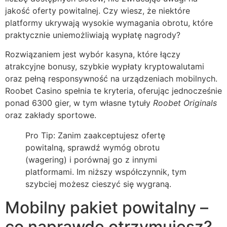
jakość oferty powitalnej. Czy wiesz, że niektóre
platformy ukrywają wysokie wymagania obrotu, które
praktycznie uniemożliwiają wypłatę nagrody?
Rozwiązaniem jest wybór kasyna, które łączy
atrakcyjne bonusy, szybkie wypłaty kryptowalutami
oraz pełną responsywność na urządzeniach mobilnych.
Roobet Casino spełnia te kryteria, oferując jednocześnie
ponad 6300 gier, w tym własne tytuły
Roobet Originals
oraz zakłady sportowe.
Pro Tip: Zanim zaakceptujesz ofertę
powitalną, sprawdź wymóg obrotu
(wagering) i porównaj go z innymi
platformami. Im niższy współczynnik, tym
szybciej możesz cieszyć się wygraną.
Mobilny pakiet powitalny –
co naprawdę otrzymujesz?