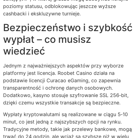
poziomy statusu, odblokowując jeszcze wyższe
cashbacki i ekskluzywne turnieje.
Bezpieczeństwo i szybkość
wypłat – co musisz
wiedzieć
Jednym z najważniejszych aspektów przy wyborze
platformy jest licencja. Roobet Casino działa na
podstawie licencji Curacao eGaming, co zapewnia
transparentność i ochronę danych osobowych.
Dodatkowo, kasyno stosuje szyfrowanie SSL 256‑bit,
dzięki czemu wszystkie transakcje są bezpieczne.
Wypłaty kryptowalutami są realizowane w ciągu 5‑10
minut, co jest jedną z najszybszych opcji na rynku.
Tradycyjne metody, takie jak przelewy bankowe, mogą
trwać do 24 godzin, ale wciąż są szybsze niż w wielu