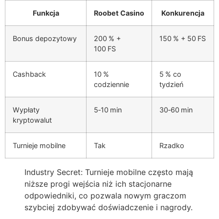
Funkcja
Roobet Casino
Konkurencja
Bonus depozytowy
200 % +
150 % + 50 FS
100 FS
Cashback
10 %
5 % co
codziennie
tydzień
Wypłaty
5‑10 min
30‑60 min
kryptowalut
Turnieje mobilne
Tak
Rzadko
Industry Secret: Turnieje mobilne często mają
niższe progi wejścia niż ich stacjonarne
odpowiedniki, co pozwala nowym graczom
szybciej zdobywać doświadczenie i nagrody.