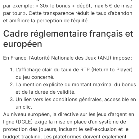
par exemple : « 30x le bonus + dépôt, max 5 € de mise
par tour ». Cette transparence réduit le taux d’abandon
et améliore la perception de l’équité.
Cadre réglementaire français et
européen
En France, l’Autorité Nationale des Jeux (ANJ) impose :
L’affichage clair du taux de RTP (Return to Player)
du jeu concerné.
La mention explicite du montant maximal du bonus
et de la durée de validité.
Un lien vers les conditions générales, accessible en
un clic.
Au niveau européen, la directive sur les jeux d’argent en
ligne (DGLE) exige la mise en place d’un système de
protection des joueurs, incluant le self‑exclusion et le
budget tracking. Les plateformes doivent également