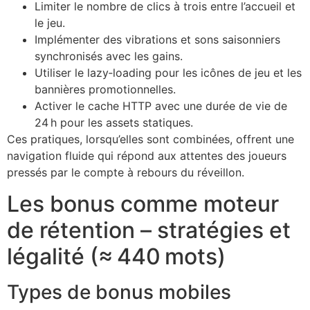
Limiter le nombre de clics à trois entre l’accueil et
le jeu.
Implémenter des vibrations et sons saisonniers
synchronisés avec les gains.
Utiliser le lazy‑loading pour les icônes de jeu et les
bannières promotionnelles.
Activer le cache HTTP avec une durée de vie de
24 h pour les assets statiques.
Ces pratiques, lorsqu’elles sont combinées, offrent une
navigation fluide qui répond aux attentes des joueurs
pressés par le compte à rebours du réveillon.
Les bonus comme moteur
de rétention – stratégies et
légalité (≈ 440 mots)
Types de bonus mobiles