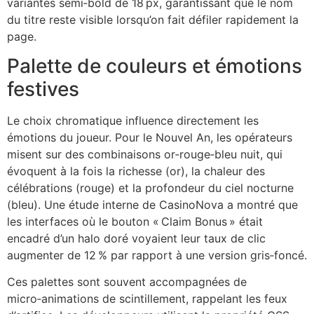
variantes semi‑bold de 18 px, garantissant que le nom
du titre reste visible lorsqu’on fait défiler rapidement la
page.
Palette de couleurs et émotions
festives
Le choix chromatique influence directement les
émotions du joueur. Pour le Nouvel An, les opérateurs
misent sur des combinaisons or‑rouge‑bleu nuit, qui
évoquent à la fois la richesse (or), la chaleur des
célébrations (rouge) et la profondeur du ciel nocturne
(bleu). Une étude interne de CasinoNova a montré que
les interfaces où le bouton « Claim Bonus » était
encadré d’un halo doré voyaient leur taux de clic
augmenter de 12 % par rapport à une version gris‑foncé.
Ces palettes sont souvent accompagnées de
micro‑animations de scintillement, rappelant les feux