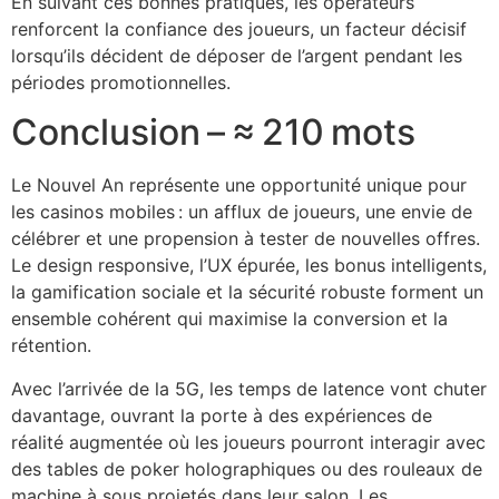
En suivant ces bonnes pratiques, les opérateurs
renforcent la confiance des joueurs, un facteur décisif
lorsqu’ils décident de déposer de l’argent pendant les
périodes promotionnelles.
Conclusion – ≈ 210 mots
Le Nouvel An représente une opportunité unique pour
les casinos mobiles : un afflux de joueurs, une envie de
célébrer et une propension à tester de nouvelles offres.
Le design responsive, l’UX épurée, les bonus intelligents,
la gamification sociale et la sécurité robuste forment un
ensemble cohérent qui maximise la conversion et la
rétention.
Avec l’arrivée de la 5G, les temps de latence vont chuter
davantage, ouvrant la porte à des expériences de
réalité augmentée où les joueurs pourront interagir avec
des tables de poker holographiques ou des rouleaux de
machine à sous projetés dans leur salon. Les