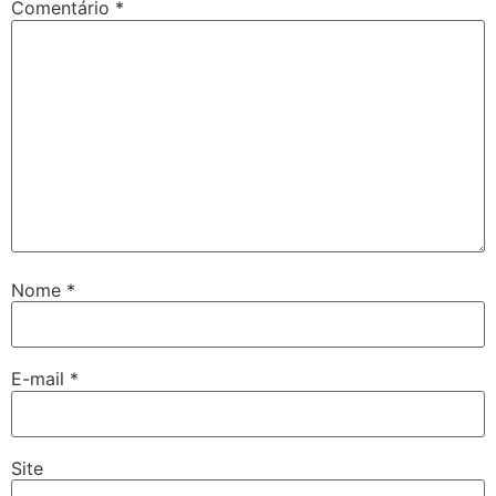
Comentário
*
Nome
*
E-mail
*
Site