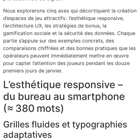
Nous explorerons cinq axes qui décortiquent la création
d’espaces de jeu attractifs : l’esthétique responsive,
l’architecture UX, les stratégies de bonus, la
gamification sociale et la sécurité des données. Chaque
partie s’appuie sur des exemples concrets, des
comparaisons chiffrées et des bonnes pratiques que les
opérateurs peuvent immédiatement mettre en œuvre
pour capter l’attention des joueurs pendant les douze
premiers jours de janvier.
L’esthétique responsive –
du bureau au smartphone
(≈ 380 mots)
Grilles fluides et typographies
adaptatives