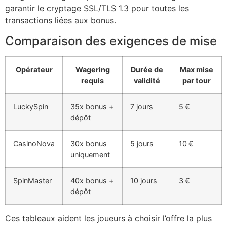
garantir le cryptage SSL/TLS 1.3 pour toutes les
transactions liées aux bonus.
Comparaison des exigences de mise
Opérateur
Wagering
Durée de
Max mise
requis
validité
par tour
LuckySpin
35x bonus +
7 jours
5 €
dépôt
CasinoNova
30x bonus
5 jours
10 €
uniquement
SpinMaster
40x bonus +
10 jours
3 €
dépôt
Ces tableaux aident les joueurs à choisir l’offre la plus