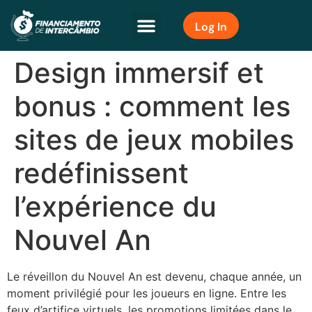
Log In
Design immersif et
bonus : comment les
sites de jeux mobiles
redéfinissent
l’expérience du
Nouvel An
Le réveillon du Nouvel An est devenu, chaque année, un
moment privilégié pour les joueurs en ligne. Entre les
feux d’artifice virtuels, les promotions limitées dans le