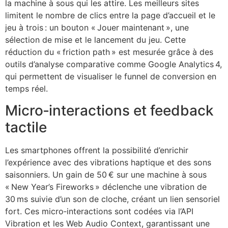
la machine à sous qui les attire. Les meilleurs sites
limitent le nombre de clics entre la page d’accueil et le
jeu à trois : un bouton « Jouer maintenant », une
sélection de mise et le lancement du jeu. Cette
réduction du « friction path » est mesurée grâce à des
outils d’analyse comparative comme Google Analytics 4,
qui permettent de visualiser le funnel de conversion en
temps réel.
Micro‑interactions et feedback
tactile
Les smartphones offrent la possibilité d’enrichir
l’expérience avec des vibrations haptique et des sons
saisonniers. Un gain de 50 € sur une machine à sous
« New Year’s Fireworks » déclenche une vibration de
30 ms suivie d’un son de cloche, créant un lien sensoriel
fort. Ces micro‑interactions sont codées via l’API
Vibration et les Web Audio Context, garantissant une