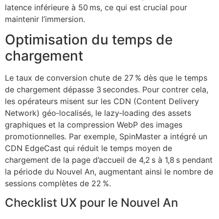
latence inférieure à 50 ms, ce qui est crucial pour
maintenir l’immersion.
Optimisation du temps de
chargement
Le taux de conversion chute de 27 % dès que le temps
de chargement dépasse 3 secondes. Pour contrer cela,
les opérateurs misent sur les CDN (Content Delivery
Network) géo‑localisés, le lazy‑loading des assets
graphiques et la compression WebP des images
promotionnelles. Par exemple, SpinMaster a intégré un
CDN EdgeCast qui réduit le temps moyen de
chargement de la page d’accueil de 4,2 s à 1,8 s pendant
la période du Nouvel An, augmentant ainsi le nombre de
sessions complètes de 22 %.
Checklist UX pour le Nouvel An