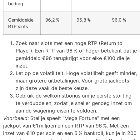
bedrag
Gemiddelde
96,2 %
95,8 %
96,0 %
RTP slots
Zoek naar slots met een hoge RTP (Return to
Player). Een RTP van 96 % of hoger betekent dat je
gemiddeld €96 terugkrijgt voor elke €100 die je
inzet.
Let op de volatiliteit. Hoge volatiliteit geeft minder,
maar grotere uitbetalingen. Voor grote jackpots
zijn deze vaak de beste keuze.
Gebruik de welkomstbonus om je eerste storting
te verdubbelen, zodat je sneller genoeg inzet om
aan de wagering‑eisen te voldoen.
Voorbeeld:
Stel je speelt “Mega Fortune” met een
jackpot van €1 miljoen en een RTP van 96 %. Met een
inzet van €10 per spin en een 5 % bankroll, kun je in 200