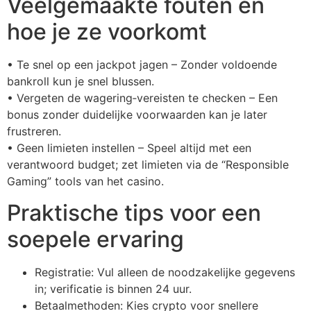
Veelgemaakte fouten en
hoe je ze voorkomt
• Te snel op een jackpot jagen – Zonder voldoende
bankroll kun je snel blussen.
• Vergeten de wagering‑vereisten te checken – Een
bonus zonder duidelijke voorwaarden kan je later
frustreren.
• Geen limieten instellen – Speel altijd met een
verantwoord budget; zet limieten via de “Responsible
Gaming” tools van het casino.
Praktische tips voor een
soepele ervaring
Registratie: Vul alleen de noodzakelijke gegevens
in; verificatie is binnen 24 uur.
Betaalmethoden: Kies crypto voor snellere