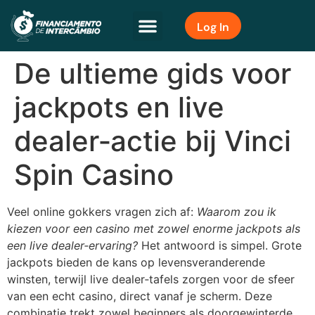
Log In
De ultieme gids voor
jackpots en live
dealer‑actie bij Vinci
Spin Casino
Veel online gokkers vragen zich af:
Waarom zou ik
kiezen voor een casino met zowel enorme jackpots als
een live dealer‑ervaring?
Het antwoord is simpel. Grote
jackpots bieden de kans op levensveranderende
winsten, terwijl live dealer‑tafels zorgen voor de sfeer
van een echt casino, direct vanaf je scherm. Deze
combinatie trekt zowel beginners als doorgewinterde