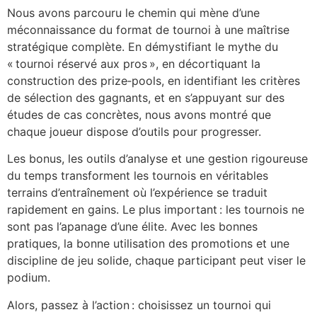
Nous avons parcouru le chemin qui mène d’une
méconnaissance du format de tournoi à une maîtrise
stratégique complète. En démystifiant le mythe du
« tournoi réservé aux pros », en décortiquant la
construction des prize‑pools, en identifiant les critères
de sélection des gagnants, et en s’appuyant sur des
études de cas concrètes, nous avons montré que
chaque joueur dispose d’outils pour progresser.
Les bonus, les outils d’analyse et une gestion rigoureuse
du temps transforment les tournois en véritables
terrains d’entraînement où l’expérience se traduit
rapidement en gains. Le plus important : les tournois ne
sont pas l’apanage d’une élite. Avec les bonnes
pratiques, la bonne utilisation des promotions et une
discipline de jeu solide, chaque participant peut viser le
podium.
Alors, passez à l’action : choisissez un tournoi qui