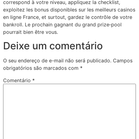
correspond à votre niveau, appliquez la checklist,
exploitez les bonus disponibles sur les meilleurs casinos
en ligne France, et surtout, gardez le contrôle de votre
bankroll. Le prochain gagnant du grand prize‑pool
pourrait bien être vous.
Deixe um comentário
O seu endereço de e-mail não será publicado.
Campos
obrigatórios são marcados com
*
Comentário
*