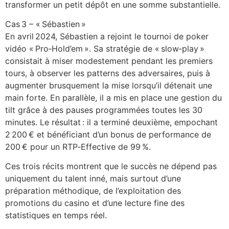
transformer un petit dépôt en une somme substantielle.
Cas 3 – « Sébastien »
En avril 2024, Sébastien a rejoint le tournoi de poker
vidéo « Pro‑Hold’em ». Sa stratégie de « slow‑play »
consistait à miser modestement pendant les premiers
tours, à observer les patterns des adversaires, puis à
augmenter brusquement la mise lorsqu’il détenait une
main forte. En parallèle, il a mis en place une gestion du
tilt grâce à des pauses programmées toutes les 30
minutes. Le résultat : il a terminé deuxième, empochant
2 200 € et bénéficiant d’un bonus de performance de
200 € pour un RTP‑Effective de 99 %.
Ces trois récits montrent que le succès ne dépend pas
uniquement du talent inné, mais surtout d’une
préparation méthodique, de l’exploitation des
promotions du casino et d’une lecture fine des
statistiques en temps réel.