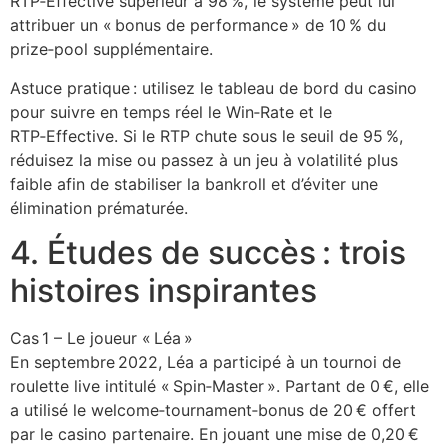
RTP‑Effective supérieur à 98 %, le système peut lui
attribuer un « bonus de performance » de 10 % du
prize‑pool supplémentaire.
Astuce pratique : utilisez le tableau de bord du casino
pour suivre en temps réel le Win‑Rate et le
RTP‑Effective. Si le RTP chute sous le seuil de 95 %,
réduisez la mise ou passez à un jeu à volatilité plus
faible afin de stabiliser la bankroll et d’éviter une
élimination prématurée.
4. Études de succès : trois
histoires inspirantes
Cas 1 – Le joueur « Léa »
En septembre 2022, Léa a participé à un tournoi de
roulette live intitulé « Spin‑Master ». Partant de 0 €, elle
a utilisé le welcome‑tournament‑bonus de 20 € offert
par le casino partenaire. En jouant une mise de 0,20 €