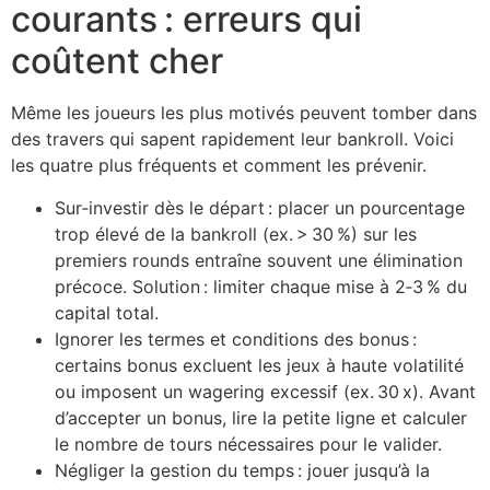
courants : erreurs qui
coûtent cher
Même les joueurs les plus motivés peuvent tomber dans
des travers qui sapent rapidement leur bankroll. Voici
les quatre plus fréquents et comment les prévenir.
Sur‑investir dès le départ : placer un pourcentage
trop élevé de la bankroll (ex. > 30 %) sur les
premiers rounds entraîne souvent une élimination
précoce. Solution : limiter chaque mise à 2‑3 % du
capital total.
Ignorer les termes et conditions des bonus :
certains bonus excluent les jeux à haute volatilité
ou imposent un wagering excessif (ex. 30 x). Avant
d’accepter un bonus, lire la petite ligne et calculer
le nombre de tours nécessaires pour le valider.
Négliger la gestion du temps : jouer jusqu’à la