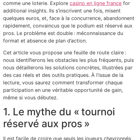
comme une loterie. Explore
casino en ligne france
for
additional insights. Ils s’inscrivent une fois, misent
quelques euros, et, face à la concurrence, abandonnent
rapidement, convaincus que le podium est réservé aux
pros. Le problème est double : méconnaissance du
format et absence de plan d’action.
Cet article vous propose une feuille de route claire :
nous identifierons les obstacles les plus fréquents, puis
nous détaillerons les solutions concrètes, illustrées par
des cas réels et des outils pratiques. À l’issue de la
lecture, vous saurez comment transformer chaque
participation en une véritable opportunité de gain,
même si vous débutez.
1. Le mythe du « tournoi
réservé aux pros »
Il est facile de croire que seuls les joueurs chevronnés