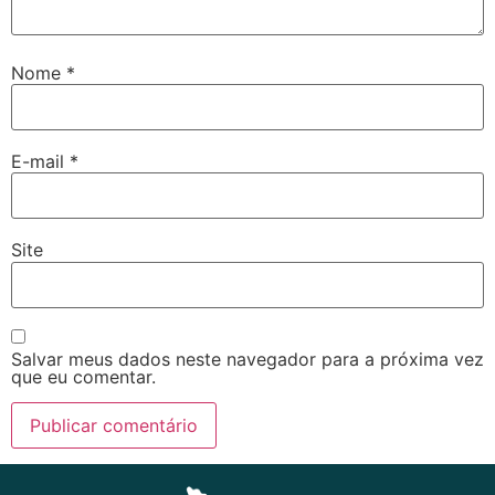
Nome
*
E-mail
*
Site
Salvar meus dados neste navegador para a próxima vez
que eu comentar.