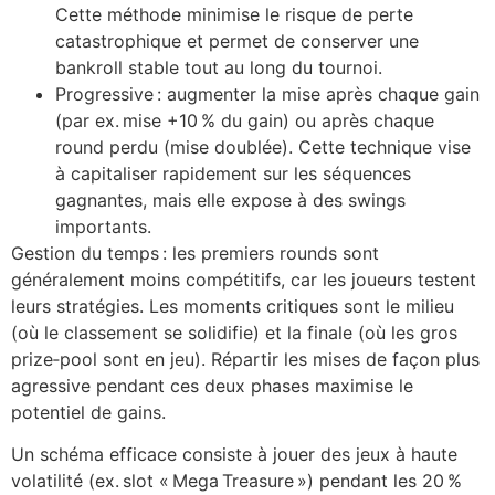
Cette méthode minimise le risque de perte
catastrophique et permet de conserver une
bankroll stable tout au long du tournoi.
Progressive : augmenter la mise après chaque gain
(par ex. mise +10 % du gain) ou après chaque
round perdu (mise doublée). Cette technique vise
à capitaliser rapidement sur les séquences
gagnantes, mais elle expose à des swings
importants.
Gestion du temps : les premiers rounds sont
généralement moins compétitifs, car les joueurs testent
leurs stratégies. Les moments critiques sont le milieu
(où le classement se solidifie) et la finale (où les gros
prize‑pool sont en jeu). Répartir les mises de façon plus
agressive pendant ces deux phases maximise le
potentiel de gains.
Un schéma efficace consiste à jouer des jeux à haute
volatilité (ex. slot « Mega Treasure ») pendant les 20 %