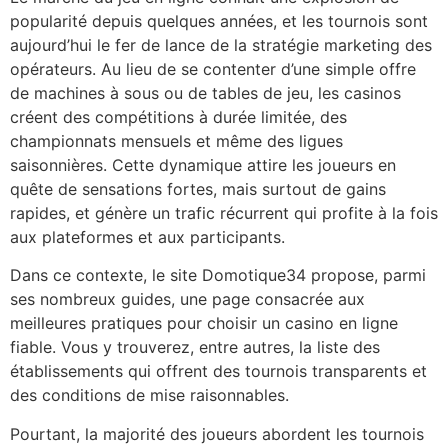
popularité depuis quelques années, et les tournois sont
aujourd’hui le fer de lance de la stratégie marketing des
opérateurs. Au lieu de se contenter d’une simple offre
de machines à sous ou de tables de jeu, les casinos
créent des compétitions à durée limitée, des
championnats mensuels et même des ligues
saisonnières. Cette dynamique attire les joueurs en
quête de sensations fortes, mais surtout de gains
rapides, et génère un trafic récurrent qui profite à la fois
aux plateformes et aux participants.
Dans ce contexte, le site Domotique34 propose, parmi
ses nombreux guides, une page consacrée aux
meilleures pratiques pour choisir un casino en ligne
fiable. Vous y trouverez, entre autres, la liste des
établissements qui offrent des tournois transparents et
des conditions de mise raisonnables.
Pourtant, la majorité des joueurs abordent les tournois