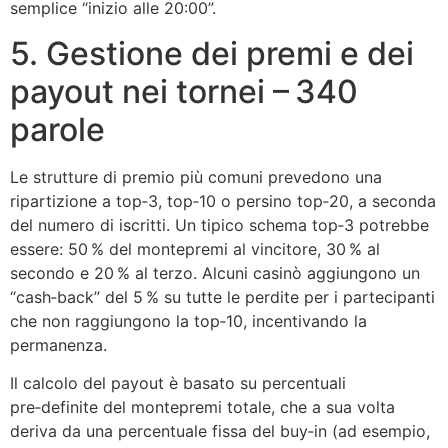
semplice “inizio alle 20:00”.
5. Gestione dei premi e dei
payout nei tornei – 340
parole
Le strutture di premio più comuni prevedono una
ripartizione a top‑3, top‑10 o persino top‑20, a seconda
del numero di iscritti. Un tipico schema top‑3 potrebbe
essere: 50 % del montepremi al vincitore, 30 % al
secondo e 20 % al terzo. Alcuni casinò aggiungono un
“cash‑back” del 5 % su tutte le perdite per i partecipanti
che non raggiungono la top‑10, incentivando la
permanenza.
Il calcolo del payout è basato su percentuali
pre‑definite del montepremi totale, che a sua volta
deriva da una percentuale fissa del buy‑in (ad esempio,