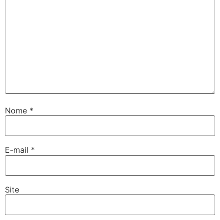
Nome
*
E-mail
*
Site