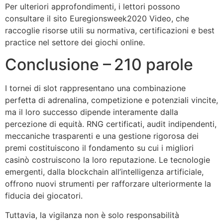
Per ulteriori approfondimenti, i lettori possono
consultare il sito Euregionsweek2020 Video, che
raccoglie risorse utili su normativa, certificazioni e best
practice nel settore dei giochi online.
Conclusione – 210 parole
I tornei di slot rappresentano una combinazione
perfetta di adrenalina, competizione e potenziali vincite,
ma il loro successo dipende interamente dalla
percezione di equità. RNG certificati, audit indipendenti,
meccaniche trasparenti e una gestione rigorosa dei
premi costituiscono il fondamento su cui i migliori
casinò costruiscono la loro reputazione. Le tecnologie
emergenti, dalla blockchain all’intelligenza artificiale,
offrono nuovi strumenti per rafforzare ulteriormente la
fiducia dei giocatori.
Tuttavia, la vigilanza non è solo responsabilità