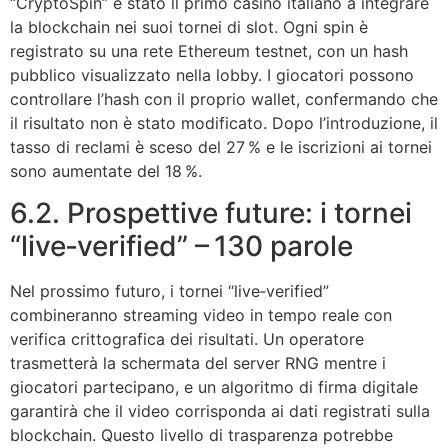
“CryptoSpin” è stato il primo casinò italiano a integrare
la blockchain nei suoi tornei di slot. Ogni spin è
registrato su una rete Ethereum testnet, con un hash
pubblico visualizzato nella lobby. I giocatori possono
controllare l’hash con il proprio wallet, confermando che
il risultato non è stato modificato. Dopo l’introduzione, il
tasso di reclami è sceso del 27 % e le iscrizioni ai tornei
sono aumentate del 18 %.
6.2. Prospettive future: i tornei
“live‑verified” – 130 parole
Nel prossimo futuro, i tornei “live‑verified”
combineranno streaming video in tempo reale con
verifica crittografica dei risultati. Un operatore
trasmetterà la schermata del server RNG mentre i
giocatori partecipano, e un algoritmo di firma digitale
garantirà che il video corrisponda ai dati registrati sulla
blockchain. Questo livello di trasparenza potrebbe