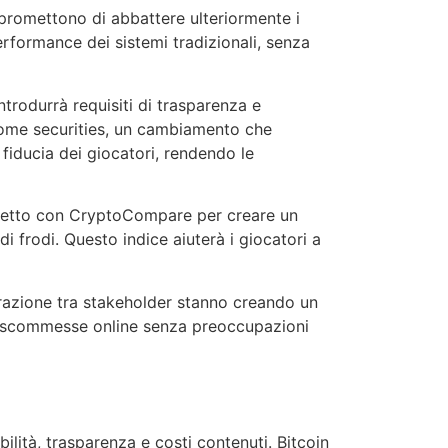
 promettono di abbattere ulteriormente i
erformance dei sistemi tradizionali, senza
trodurrà requisiti di trasparenza e
 come securities, un cambiamento che
fiducia dei giocatori, rendendo le
rogetto con CryptoCompare per creare un
i frodi. Questo indice aiuterà i giocatori a
perazione tra stakeholder stanno creando un
 di scommesse online senza preoccupazioni
ilità, trasparenza e costi contenuti. Bitcoin