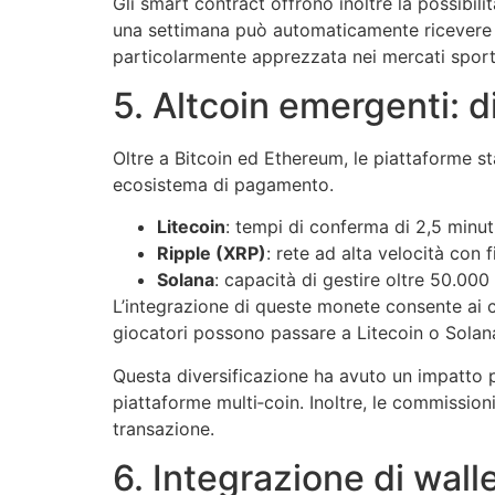
Gli smart contract offrono inoltre la possibi
una settimana può automaticamente ricevere un
particolarmente apprezzata nei mercati sportiv
5. Altcoin emergenti: d
Oltre a Bitcoin ed Ethereum, le piattaforme s
ecosistema di pagamento.
Litecoin
: tempi di conferma di 2,5 minu
Ripple (XRP)
: rete ad alta velocità con 
Solana
: capacità di gestire oltre 50.000 
L’integrazione di queste monete consente ai cas
giocatori possono passare a Litecoin o Solan
Questa diversificazione ha avuto un impatto p
piattaforme multi‑coin. Inoltre, le commission
transazione.
6. Integrazione di wall