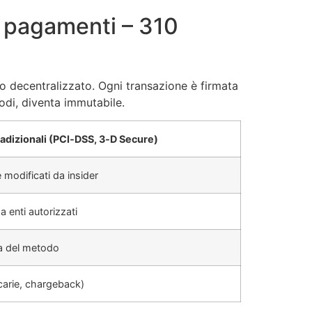
 i pagamenti – 310
so decentralizzato. Ogni transazione è firmata
nodi, diventa immutabile.
radizionali (PCI‑DSS, 3‑D Secure)
 modificati da insider
a enti autorizzati
da del metodo
carie, chargeback)