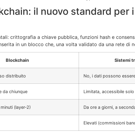
kchain: il nuovo standard per
tali: crittografia a chiave pubblica, funzioni hash e consen
nserita in un blocco che, una volta validato da una rete di 
Blockchain
Sistemi t
so distribuito
No, i dati possono essere
le da chiunque
Limitata, accessibile solo 
minuti (layer‑2)
Da ore a giorni, a secon
Elevati (commissioni ban