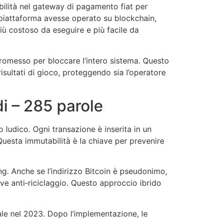
ilità nel gateway di pagamento fiat per
sa piattaforma avesse operato su blockchain,
iù costoso da eseguire e più facile da
promesso per bloccare l’intero sistema. Questo
isultati di gioco, proteggendo sia l’operatore
di – 285 parole
o ludico. Ogni transazione è inserita in un
Questa immutabilità è la chiave per prevenire
. Anche se l’indirizzo Bitcoin è pseudonimo,
tive anti‑riciclaggio. Questo approccio ibrido
le nel 2023. Dopo l’implementazione, le