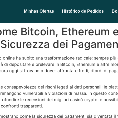
Minhas Ofertas
Histórico de Pedidos
Bol
me Bitcoin, Ethereum e 
 Sicurezza dei Pagamen
ò online ha subito una trasformazione radicale: sempre più 
lità di depositare e prelevare in Bitcoin, Ethereum e altre m
cora oggi si trovano a dover affrontare frodi, ritardi di pa
e consapevolezza dei rischi legati ai dati personali: le pia
mangono vulnerabili a violazioni di massa. In questo conte
ofondire le recensioni dei migliori casinò crypto, è possibi
confronti trasparenti.
imostrano come la sicurezza dei pagamenti sia diventata il