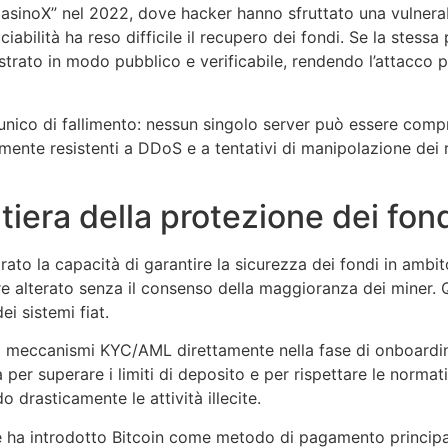
asinoX” nel 2022, dove hacker hanno sfruttato una vulnerab
ciabilità ha reso difficile il recupero dei fondi. Se la stes
rato in modo pubblico e verificabile, rendendo l’attacco p
to unico di fallimento: nessun singolo server può essere com
ente resistenti a DDoS e a tentativi di manipolazione dei r
ntiera della protezione dei fon
ato la capacità di garantire la sicurezza dei fondi in ambit
ere alterato senza il consenso della maggioranza dei miner. 
ei sistemi fiat.
 meccanismi KYC/AML direttamente nella fase di onboarding
tà per superare i limiti di deposito e per rispettare le norma
drasticamente le attività illecite.
he ha introdotto Bitcoin come metodo di pagamento principa