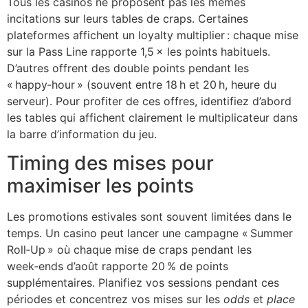
Tous les casinos ne proposent pas les mêmes
incitations sur leurs tables de craps. Certaines
plateformes affichent un loyalty multiplier : chaque mise
sur la Pass Line rapporte 1,5 × les points habituels.
D’autres offrent des double points pendant les
« happy‑hour » (souvent entre 18 h et 20 h, heure du
serveur). Pour profiter de ces offres, identifiez d’abord
les tables qui affichent clairement le multiplicateur dans
la barre d’information du jeu.
Timing des mises pour
maximiser les points
Les promotions estivales sont souvent limitées dans le
temps. Un casino peut lancer une campagne « Summer
Roll‑Up » où chaque mise de craps pendant les
week‑ends d’août rapporte 20 % de points
supplémentaires. Planifiez vos sessions pendant ces
périodes et concentrez vos mises sur les
odds
et
place