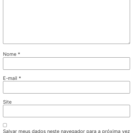
Nome
*
E-mail
*
Site
Salvar meus dados neste navegador para a próxima vez