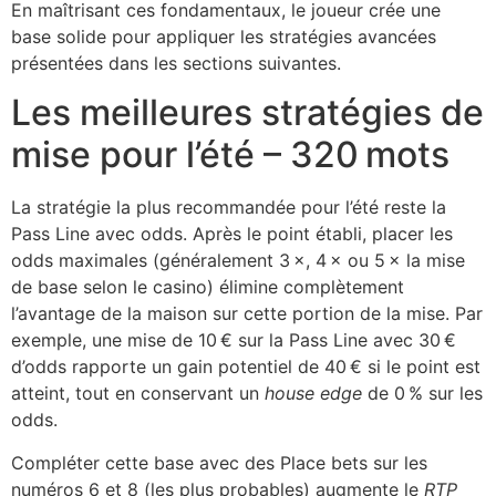
En maîtrisant ces fondamentaux, le joueur crée une
base solide pour appliquer les stratégies avancées
présentées dans les sections suivantes.
Les meilleures stratégies de
mise pour l’été – 320 mots
La stratégie la plus recommandée pour l’été reste la
Pass Line avec odds. Après le point établi, placer les
odds maximales (généralement 3 ×, 4 × ou 5 × la mise
de base selon le casino) élimine complètement
l’avantage de la maison sur cette portion de la mise. Par
exemple, une mise de 10 € sur la Pass Line avec 30 €
d’odds rapporte un gain potentiel de 40 € si le point est
atteint, tout en conservant un
house edge
de 0 % sur les
odds.
Compléter cette base avec des Place bets sur les
numéros 6 et 8 (les plus probables) augmente le
RTP