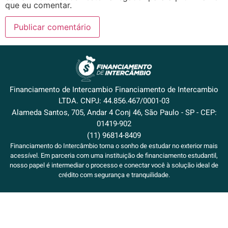
que eu comentar.
Financiamento de Intercambio Financiamento de Intercambio
LTDA. CNPJ: 44.856.467/0001-03
Alameda Santos, 705, Andar 4 Conj 46, São Paulo - SP - CEP:
01419-902
(11) 96814-8409
Financiamento do Intercâmbio torna o sonho de estudar no exterior mais
acessível. Em parceria com uma instituição de financiamento estudantil,
nosso papel é intermediar o processo e conectar você à solução ideal de
crédito com segurança e tranquilidade.