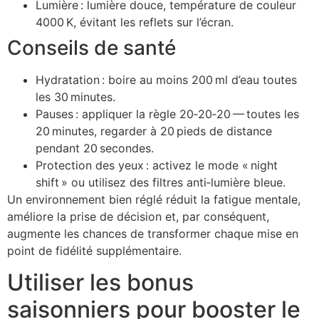
Lumière : lumière douce, température de couleur
4000 K, évitant les reflets sur l’écran.
Conseils de santé
Hydratation : boire au moins 200 ml d’eau toutes
les 30 minutes.
Pauses : appliquer la règle 20‑20‑20 — toutes les
20 minutes, regarder à 20 pieds de distance
pendant 20 secondes.
Protection des yeux : activez le mode « night
shift » ou utilisez des filtres anti‑lumière bleue.
Un environnement bien réglé réduit la fatigue mentale,
améliore la prise de décision et, par conséquent,
augmente les chances de transformer chaque mise en
point de fidélité supplémentaire.
Utiliser les bonus
saisonniers pour booster le