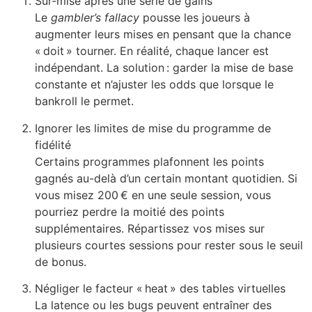
Sur‑mise après une série de gains
Le
gambler’s fallacy
pousse les joueurs à
augmenter leurs mises en pensant que la chance
« doit » tourner. En réalité, chaque lancer est
indépendant. La solution : garder la mise de base
constante et n’ajuster les odds que lorsque le
bankroll le permet.
Ignorer les limites de mise du programme de
fidélité
Certains programmes plafonnent les points
gagnés au-delà d’un certain montant quotidien. Si
vous misez 200 € en une seule session, vous
pourriez perdre la moitié des points
supplémentaires. Répartissez vos mises sur
plusieurs courtes sessions pour rester sous le seuil
de bonus.
Négliger le facteur « heat » des tables virtuelles
La latence ou les bugs peuvent entraîner des