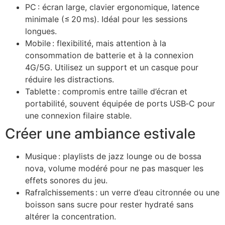
PC : écran large, clavier ergonomique, latence
minimale (≤ 20 ms). Idéal pour les sessions
longues.
Mobile : flexibilité, mais attention à la
consommation de batterie et à la connexion
4G/5G. Utilisez un support et un casque pour
réduire les distractions.
Tablette : compromis entre taille d’écran et
portabilité, souvent équipée de ports USB‑C pour
une connexion filaire stable.
Créer une ambiance estivale
Musique : playlists de jazz lounge ou de bossa
nova, volume modéré pour ne pas masquer les
effets sonores du jeu.
Rafraîchissements : un verre d’eau citronnée ou une
boisson sans sucre pour rester hydraté sans
altérer la concentration.