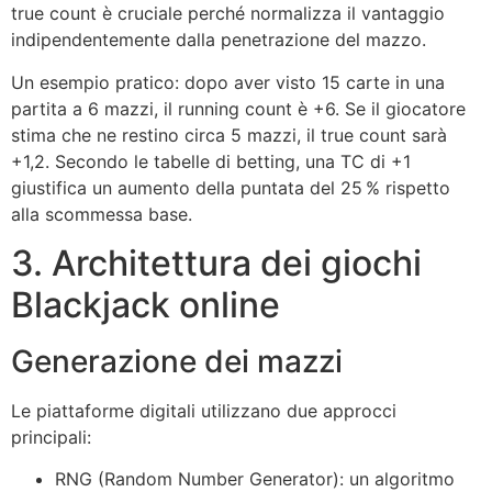
true count è cruciale perché normalizza il vantaggio
indipendentemente dalla penetrazione del mazzo.
Un esempio pratico: dopo aver visto 15 carte in una
partita a 6 mazzi, il running count è +6. Se il giocatore
stima che ne restino circa 5 mazzi, il true count sarà
+1,2. Secondo le tabelle di betting, una TC di +1
giustifica un aumento della puntata del 25 % rispetto
alla scommessa base.
3. Architettura dei giochi
Blackjack online
Generazione dei mazzi
Le piattaforme digitali utilizzano due approcci
principali:
RNG (Random Number Generator): un algoritmo