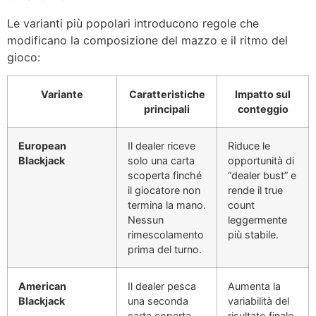
Le varianti più popolari introducono regole che
modificano la composizione del mazzo e il ritmo del
gioco:
Variante
Caratteristiche
Impatto sul
principali
conteggio
European
Il dealer riceve
Riduce le
Blackjack
solo una carta
opportunità di
scoperta finché
“dealer bust” e
il giocatore non
rende il true
termina la mano.
count
Nessun
leggermente
rimescolamento
più stabile.
prima del turno.
American
Il dealer pesca
Aumenta la
Blackjack
una seconda
variabilità del
carta coperta
risultato finale,