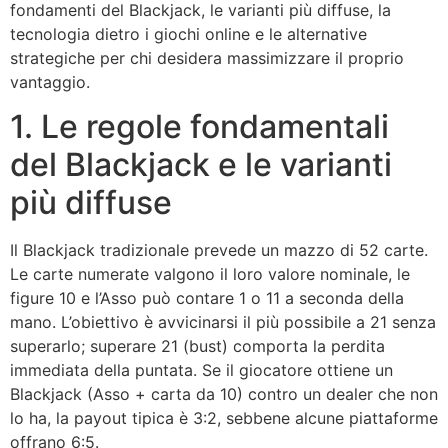
fondamenti del Blackjack, le varianti più diffuse, la
tecnologia dietro i giochi online e le alternative
strategiche per chi desidera massimizzare il proprio
vantaggio.
1. Le regole fondamentali
del Blackjack e le varianti
più diffuse
Il Blackjack tradizionale prevede un mazzo di 52 carte.
Le carte numerate valgono il loro valore nominale, le
figure 10 e l’Asso può contare 1 o 11 a seconda della
mano. L’obiettivo è avvicinarsi il più possibile a 21 senza
superarlo; superare 21 (bust) comporta la perdita
immediata della puntata. Se il giocatore ottiene un
Blackjack (Asso + carta da 10) contro un dealer che non
lo ha, la payout tipica è 3:2, sebbene alcune piattaforme
offrano 6:5.