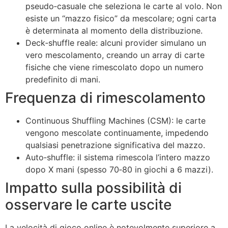
pseudo‑casuale che seleziona le carte al volo. Non
esiste un “mazzo fisico” da mescolare; ogni carta
è determinata al momento della distribuzione.
Deck‑shuffle reale: alcuni provider simulano un
vero mescolamento, creando un array di carte
fisiche che viene rimescolato dopo un numero
predefinito di mani.
Frequenza di rimescolamento
Continuous Shuffling Machines (CSM): le carte
vengono mescolate continuamente, impedendo
qualsiasi penetrazione significativa del mazzo.
Auto‑shuffle: il sistema rimescola l’intero mazzo
dopo X mani (spesso 70‑80 in giochi a 6 mazzi).
Impatto sulla possibilità di
osservare le carte uscite
La velocità di gioco online è notevolmente superiore a