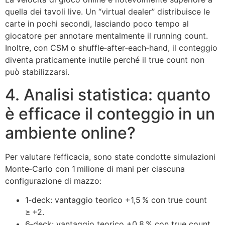
quella dei tavoli live. Un “virtual dealer” distribuisce le
carte in pochi secondi, lasciando poco tempo al
giocatore per annotare mentalmente il running count.
Inoltre, con CSM o shuffle‑after‑each‑hand, il conteggio
diventa praticamente inutile perché il true count non
può stabilizzarsi.
4. Analisi statistica: quanto
è efficace il conteggio in un
ambiente online?
Per valutare l’efficacia, sono state condotte simulazioni
Monte‑Carlo con 1 milione di mani per ciascuna
configurazione di mazzo:
1‑deck: vantaggio teorico +1,5 % con true count
≥ +2.
6‑deck: vantaggio teorico +0,8 % con true count