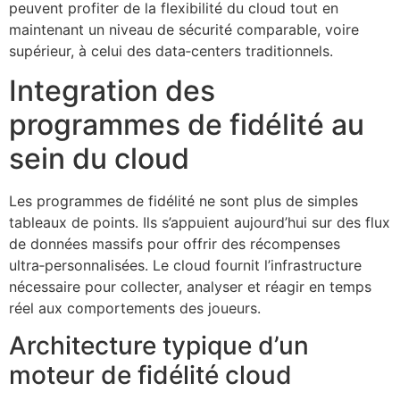
peuvent profiter de la flexibilité du cloud tout en
maintenant un niveau de sécurité comparable, voire
supérieur, à celui des data‑centers traditionnels.
Integration des
programmes de fidélité au
sein du cloud
Les programmes de fidélité ne sont plus de simples
tableaux de points. Ils s’appuient aujourd’hui sur des flux
de données massifs pour offrir des récompenses
ultra‑personnalisées. Le cloud fournit l’infrastructure
nécessaire pour collecter, analyser et réagir en temps
réel aux comportements des joueurs.
Architecture typique d’un
moteur de fidélité cloud