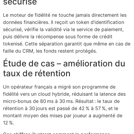
sécurisé
Le moteur de fidélité ne touche jamais directement les
données financières. Il reçoit un token d’identification
sécurisé, vérifie la validité via le service de paiement,
puis délivre la récompense sous forme de crédit
tokenisé. Cette séparation garantit que même en cas de
faille du CRM, les fonds restent protégés.
Étude de cas – amélioration du
taux de rétention
Un opérateur français a migré son programme de
fidélité vers un cloud hybride, réduisant la latence des
micro‑bonus de 80 ms à 30 ms. Résultat : le taux de
rétention à 30 jours est passé de 42 % à 57 %, et le
montant moyen des mises par joueur a augmenté de
12 %.