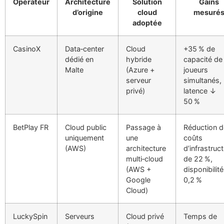
Opérateur
Architecture
Solution
Gains
d’origine
cloud
mesuré
adoptée
CasinoX
Data‑center
Cloud
+35 % de
dédié en
hybride
capacité de
Malte
(Azure +
joueurs
serveur
simultanés,
privé)
latence ↓
50 %
BetPlay FR
Cloud public
Passage à
Réduction 
uniquement
une
coûts
(AWS)
architecture
d’infrastruc
multi‑cloud
de 22 %,
(AWS +
disponibilit
Google
0,2 %
Cloud)
LuckySpin
Serveurs
Cloud privé
Temps de