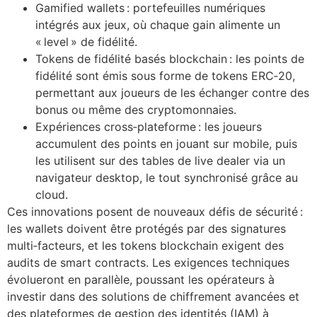
Gamified wallets : portefeuilles numériques
intégrés aux jeux, où chaque gain alimente un
« level » de fidélité.
Tokens de fidélité basés blockchain : les points de
fidélité sont émis sous forme de tokens ERC‑20,
permettant aux joueurs de les échanger contre des
bonus ou même des cryptomonnaies.
Expériences cross‑plateforme : les joueurs
accumulent des points en jouant sur mobile, puis
les utilisent sur des tables de live dealer via un
navigateur desktop, le tout synchronisé grâce au
cloud.
Ces innovations posent de nouveaux défis de sécurité :
les wallets doivent être protégés par des signatures
multi‑facteurs, et les tokens blockchain exigent des
audits de smart contracts. Les exigences techniques
évolueront en parallèle, poussant les opérateurs à
investir dans des solutions de chiffrement avancées et
des plateformes de gestion des identités (IAM) à