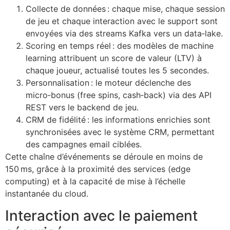
Collecte de données : chaque mise, chaque session
de jeu et chaque interaction avec le support sont
envoyées via des streams Kafka vers un data‑lake.
Scoring en temps réel : des modèles de machine
learning attribuent un score de valeur (LTV) à
chaque joueur, actualisé toutes les 5 secondes.
Personnalisation : le moteur déclenche des
micro‑bonus (free spins, cash‑back) via des API
REST vers le backend de jeu.
CRM de fidélité : les informations enrichies sont
synchronisées avec le système CRM, permettant
des campagnes email ciblées.
Cette chaîne d’événements se déroule en moins de
150 ms, grâce à la proximité des services (edge
computing) et à la capacité de mise à l’échelle
instantanée du cloud.
Interaction avec le paiement