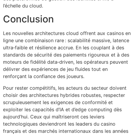
l’échelle du cloud.
Conclusion
Les nouvelles architectures cloud offrent aux casinos en
ligne une combinaison rare : scalabilité massive, latence
ultra‑faible et résilience accrue. En les couplant à des
standards de sécurité des paiements rigoureux et à des
moteurs de fidélité data‑driven, les opérateurs peuvent
délivrer des expériences de jeu fluides tout en
renforçant la confiance des joueurs.
Pour rester compétitifs, les acteurs du secteur doivent
choisir des architectures hybrides robustes, respecter
scrupuleusement les exigences de conformité et
exploiter les capacités d’IA et d’edge computing dès
aujourd’hui. Ceux qui maîtriseront ces leviers
technologiques deviendront les leaders du casino
français et des marchés internationaux dans les années