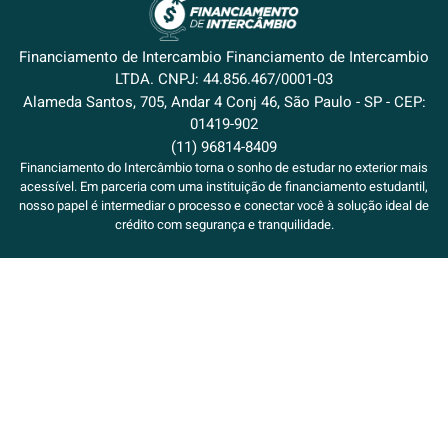
Financiamento de Intercambio Financiamento de Intercambio
LTDA. CNPJ: 44.856.467/0001-03
Alameda Santos, 705, Andar 4 Conj 46, São Paulo - SP - CEP:
01419-902
(11) 96814-8409
Financiamento do Intercâmbio torna o sonho de estudar no exterior mais
acessível. Em parceria com uma instituição de financiamento estudantil,
nosso papel é intermediar o processo e conectar você à solução ideal de
crédito com segurança e tranquilidade.