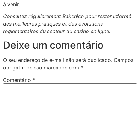
à venir.
Consultez régulièrement Bakchich pour rester informé
des meilleures pratiques et des évolutions
réglementaires du secteur du casino en ligne.
Deixe um comentário
O seu endereço de e-mail não será publicado.
Campos
obrigatórios são marcados com
*
Comentário
*