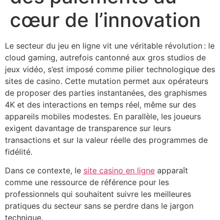
cœur de l’innovation
Le secteur du jeu en ligne vit une véritable révolution : le
cloud gaming, autrefois cantonné aux gros studios de
jeux vidéo, s’est imposé comme pilier technologique des
sites de casino. Cette mutation permet aux opérateurs
de proposer des parties instantanées, des graphismes
4K et des interactions en temps réel, même sur des
appareils mobiles modestes. En parallèle, les joueurs
exigent davantage de transparence sur leurs
transactions et sur la valeur réelle des programmes de
fidélité.
Dans ce contexte, le
site casino en ligne
apparaît
comme une ressource de référence pour les
professionnels qui souhaitent suivre les meilleures
pratiques du secteur sans se perdre dans le jargon
technique.