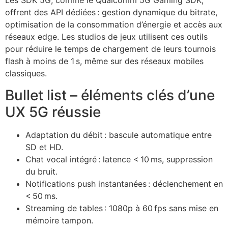
Les SDK 5G, comme le Qualcomm 5G Gaming SDK,
offrent des API dédiées : gestion dynamique du bitrate,
optimisation de la consommation d’énergie et accès aux
réseaux edge. Les studios de jeux utilisent ces outils
pour réduire le temps de chargement de leurs tournois
flash à moins de 1 s, même sur des réseaux mobiles
classiques.
Bullet list – éléments clés d’une
UX 5G réussie
Adaptation du débit : bascule automatique entre
SD et HD.
Chat vocal intégré : latence < 10 ms, suppression
du bruit.
Notifications push instantanées : déclenchement en
< 50 ms.
Streaming de tables : 1080p à 60 fps sans mise en
mémoire tampon.