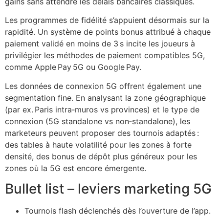
gains sans attendre les délais bancaires classiques.
Les programmes de fidélité s’appuient désormais sur la
rapidité. Un système de points bonus attribué à chaque
paiement validé en moins de 3 s incite les joueurs à
privilégier les méthodes de paiement compatibles 5G,
comme Apple Pay 5G ou Google Pay.
Les données de connexion 5G offrent également une
segmentation fine. En analysant la zone géographique
(par ex. Paris intra‑muros vs provinces) et le type de
connexion (5G standalone vs non‑standalone), les
marketeurs peuvent proposer des tournois adaptés :
des tables à haute volatilité pour les zones à forte
densité, des bonus de dépôt plus généreux pour les
zones où la 5G est encore émergente.
Bullet list – leviers marketing 5G
Tournois flash déclenchés dès l’ouverture de l’app.