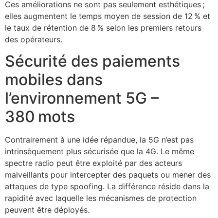
Ces améliorations ne sont pas seulement esthétiques ;
elles augmentent le temps moyen de session de 12 % et
le taux de rétention de 8 % selon les premiers retours
des opérateurs.
Sécurité des paiements
mobiles dans
l’environnement 5G –
380 mots
Contrairement à une idée répandue, la 5G n’est pas
intrinsèquement plus sécurisée que la 4G. Le même
spectre radio peut être exploité par des acteurs
malveillants pour intercepter des paquets ou mener des
attaques de type spoofing. La différence réside dans la
rapidité avec laquelle les mécanismes de protection
peuvent être déployés.