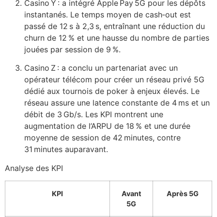
Casino Y : a intégré Apple Pay 5G pour les dépôts
instantanés. Le temps moyen de cash‑out est
passé de 12 s à 2,3 s, entraînant une réduction du
churn de 12 % et une hausse du nombre de parties
jouées par session de 9 %.
Casino Z : a conclu un partenariat avec un
opérateur télécom pour créer un réseau privé 5G
dédié aux tournois de poker à enjeux élevés. Le
réseau assure une latence constante de 4 ms et un
débit de 3 Gb/s. Les KPI montrent une
augmentation de l’ARPU de 18 % et une durée
moyenne de session de 42 minutes, contre
31 minutes auparavant.
Analyse des KPI
KPI
Avant
Après 5G
5G