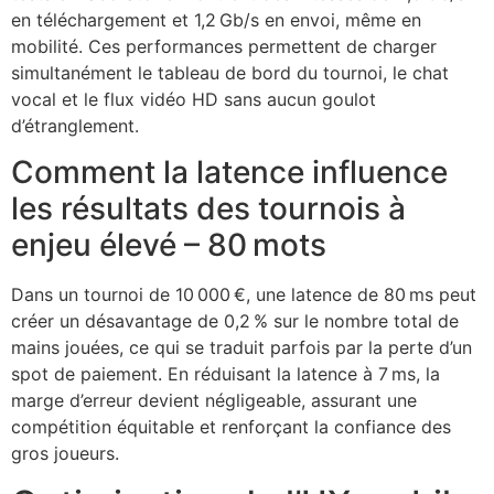
en téléchargement et 1,2 Gb/s en envoi, même en
mobilité. Ces performances permettent de charger
simultanément le tableau de bord du tournoi, le chat
vocal et le flux vidéo HD sans aucun goulot
d’étranglement.
Comment la latence influence
les résultats des tournois à
enjeu élevé – 80 mots
Dans un tournoi de 10 000 €, une latence de 80 ms peut
créer un désavantage de 0,2 % sur le nombre total de
mains jouées, ce qui se traduit parfois par la perte d’un
spot de paiement. En réduisant la latence à 7 ms, la
marge d’erreur devient négligeable, assurant une
compétition équitable et renforçant la confiance des
gros joueurs.