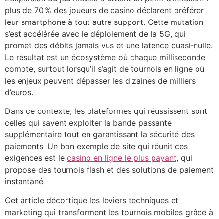
plus de 70 % des joueurs de casino déclarent préférer
leur smartphone à tout autre support. Cette mutation
s’est accélérée avec le déploiement de la 5G, qui
promet des débits jamais vus et une latence quasi‑nulle.
Le résultat est un écosystème où chaque milliseconde
compte, surtout lorsqu’il s’agit de tournois en ligne où
les enjeux peuvent dépasser les dizaines de milliers
d’euros.
Dans ce contexte, les plateformes qui réussissent sont
celles qui savent exploiter la bande passante
supplémentaire tout en garantissant la sécurité des
paiements. Un bon exemple de site qui réunit ces
exigences est le
casino en ligne le plus payant
, qui
propose des tournois flash et des solutions de paiement
instantané.
Cet article décortique les leviers techniques et
marketing qui transforment les tournois mobiles grâce à