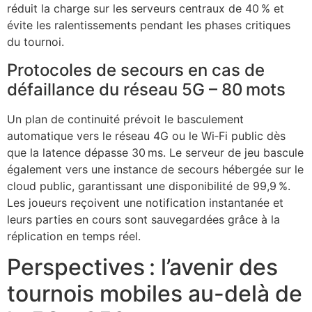
réduit la charge sur les serveurs centraux de 40 % et
évite les ralentissements pendant les phases critiques
du tournoi.
Protocoles de secours en cas de
défaillance du réseau 5G – 80 mots
Un plan de continuité prévoit le basculement
automatique vers le réseau 4G ou le Wi‑Fi public dès
que la latence dépasse 30 ms. Le serveur de jeu bascule
également vers une instance de secours hébergée sur le
cloud public, garantissant une disponibilité de 99,9 %.
Les joueurs reçoivent une notification instantanée et
leurs parties en cours sont sauvegardées grâce à la
réplication en temps réel.
Perspectives : l’avenir des
tournois mobiles au-delà de