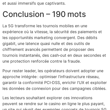
et aussi immersifs que captivants.
Conclusion – 190 mots
La 5G transforme les tournois mobiles en une
expérience où la vitesse, la sécurité des paiements et
les opportunités marketing convergent. Des débits
gigabit, une latence quasi nulle et des outils de
chiffrement avancés permettent de proposer des
tournois instantanés, des cash‑out en deux secondes et
une protection renforcée contre la fraude.
Pour rester leader, les opérateurs doivent adopter une
approche intégrée : optimiser l’infrastructure réseau,
garantir la conformité PCI‑DSS, enrichir l’UX et exploiter
les données de connexion pour des campagnes ciblées.
Les lecteurs souhaitant explorer ces innovations
peuvent se rendre sur le casino en ligne le plus payant,
un site qui réunit des exemples concrets de tournois 5G,