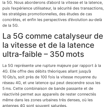
la 5G. Nous aborderons d’abord la vitesse et la latence,
puis l’expérience utilisateur, la sécurité des transactions,
les stratégies promotionnelles, des études de cas
concrètes, et enfin les perspectives d’évolution au‑delà
de la 5G.
La 5G comme catalyseur de
la vitesse et de la latence
ultra‑faible – 350 mots
La 5G représente une rupture majeure par rapport à la
4G. Elle offre des débits théoriques allant jusqu’à
10 Gb/s, soit près de 100 fois la vitesse moyenne du
réseau 4G, et une latence qui peut descendre sous les
5 ms. Cette combinaison de bande passante et de
réactivité permet aux appareils de rester connectés
même dans les zones urbaines très denses, où les
antennes 4G sont souvent saturées.