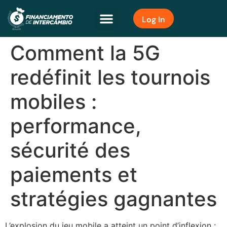
Log In
Comment la 5G
redéfinit les tournois
mobiles :
performance,
sécurité des
paiements et
stratégies gagnantes
L’explosion du jeu mobile a atteint un point d’inflexion :