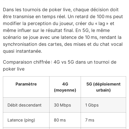
Dans les tournois de poker live, chaque décision doit
être transmise en temps réel. Un retard de 100 ms peut
modifier la perception du joueur, créer du « lag » et
même influer sur le résultat final. En 5G, le même
scénario se joue avec une latence de 10 ms, rendant la
synchronisation des cartes, des mises et du chat vocal
quasi instantanée.
Comparaison chiffrée : 4G vs 5G dans un tournoi de
poker live
Paramètre
4G
5G (déploiement
(moyenne)
urbain)
Débit descendant
30 Mbps
1 Gbps
Latence (ping)
80 ms
7 ms