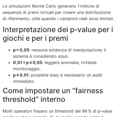
Le simulazioni Monte Carlo generano 1 milione di
sequenze di premi virtuali per creare una distribuzione
di riferimento, utile quando i campioni reali sono limitati.
Interpretazione dei p‑value per i
giochi e per i premi
p > 0,05
: nessuna evidenza di manipolazione; il
sistema è considerato equo.
0,01 < p ≤ 0,05
: leggera anomalia, richiede
monitoraggio.
p ≤ 0,01
: possibile bias; è necessario un audit
immediato.
Come impostare un “fairness
threshold” interno
Molti operatori fissano un threshold del 98 % di p‑value