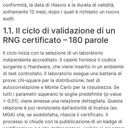
conformità, la data di rilascio e la durata di validità,
solitamente 12 mesi, dopo i quali è richiesto un nuovo
audit.
1.1. Il ciclo di validazione di un
RNG certificato – 180 parole
Il ciclo inizia con la selezione di un laboratorio
indipendente accreditato. Il casinò fornisce il codice
sorgente o l’hardware, che viene inserito in un ambiente
di test controllato. Il laboratorio esegue una batteria di
prove: chi‑square per la distribuzione, test di
autocorrelazione e Monte Carlo per la robustezza. Se
tutti i parametri superano le soglie predefinite (p‑value
> 0,01), viene emessa una relazione dettagliata. Questa
relazione è poi revisionata dall’autorità di licenza (es.
MGA) che, se soddisfatta, rilascia il certificato. Il
processo si chiude con la pubblicazione di un badge di