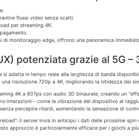
e.
rantire flussi video senza scatti.
oad per streaming 4K.
di pagamento.
mi di monitoraggio edge, offrono una panoramica immediata d
UX) potenziata grazie al 5G –
e si adatta in tempo reale alla larghezza di banda disponib
na risoluzione 720p a 4K, migliorando la nitidezza dei simbo
ming 4K a 60 fps con audio 3D binaurale, creando un “effet
micro‑interazioni – come la vibrazione del dispositivo al ra
senza percepire ritardi, aumentando la sensazione di contro
reload”: il server invia in anticipo i dati delle prossime sp
esto approccio è particolarmente efficace per i giochi a più