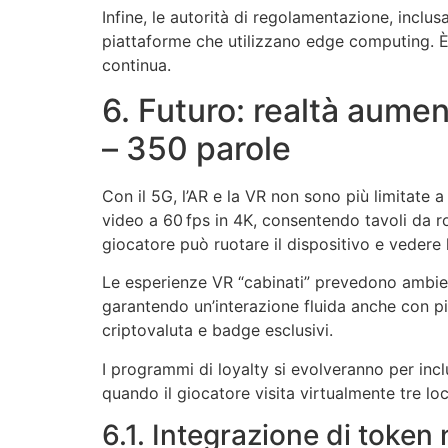
Infine, le autorità di regolamentazione, inclu
piattaforme che utilizzano edge computing. È
continua.
6. Futuro: realtà aumen
– 350 parole
Con il 5G, l’AR e la VR non sono più limitate
video a 60 fps in 4K, consentendo tavoli da r
giocatore può ruotare il dispositivo e vedere la
Le esperienze VR “cabinati” prevedono ambienti 
garantendo un’interazione fluida anche con pi
criptovaluta e badge esclusivi.
I programmi di loyalty si evolveranno per incl
quando il giocatore visita virtualmente tre lo
6.1. Integrazione di token