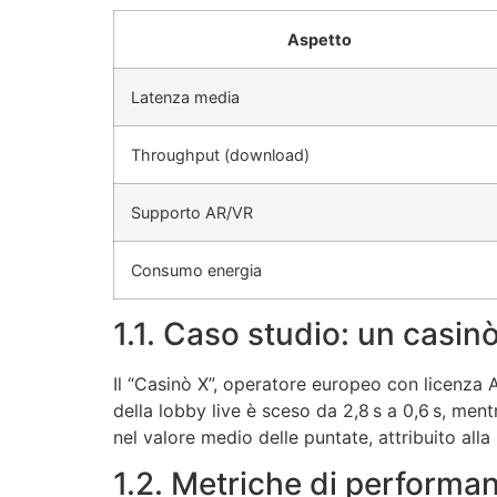
Aspetto
Latenza media
Throughput (download)
Supporto AR/VR
Consumo energia
1.1. Caso studio: un casin
Il “Casinò X”, operatore europeo con licenza 
della lobby live è sceso da 2,8 s a 0,6 s, men
nel valore medio delle puntate, attribuito alla
1.2. Metriche di performa