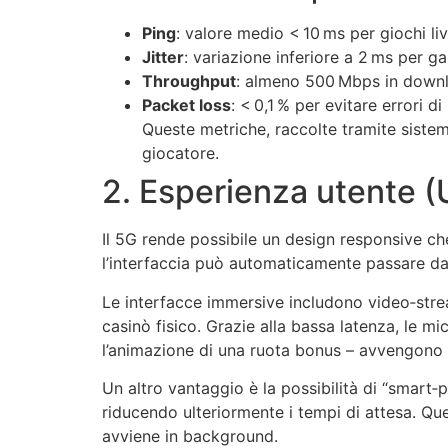
Ping
: valore medio < 10 ms per giochi liv
Jitter
: variazione inferiore a 2 ms per ga
Throughput
: almeno 500 Mbps in downl
Packet loss
: < 0,1 % per evitare errori 
Queste metriche, raccolte tramite siste
giocatore.
2. Esperienza utente (
Il 5G rende possibile un design responsive ch
l’interfaccia può automaticamente passare da u
Le interfacce immersive includono video‑strea
casinò fisico. Grazie alla bassa latenza, le 
l’animazione di una ruota bonus – avvengono 
Un altro vantaggio è la possibilità di “smart‑p
riducendo ulteriormente i tempi di attesa. Qu
avviene in background.