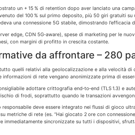
ostrato un + 15 % di retention dopo aver lanciato una camp
to del 100 % sul primo deposito, più 50 giri gratuiti su un
deva una connessione 5G stabile, dimostrando l’efficacia de
server edge, CDN 5G‑aware), spese di marketing per le nuove 
esi, con margini di profitto in crescita costante.
rmative da affrontare – 280 p
tutto quelli relativi alla geolocalizzazione e alla velocità
e informazioni di rete vengano anonimizzate prima di essere 
consigliabile adottare crittografia end‑to‑end (TLS 1.3) e au
ischio di frodi, soprattutto quando le transazioni avvengon
co responsabile deve essere integrato nei flussi di gioco ul
su metriche di rete (es. “Hai giocato 2 ore con connessione 
 immediatamente sincronizzate su tutti i dispositivi, sfrutt