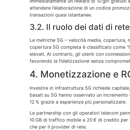
immediatamente un reward di 10 giri gratuiti s
attendere l’elaborazione di un codice promoz
transazioni quasi istantanee.
3.2. Il ruolo dei dati di r
Le metriche 5G – velocità media, copertura, n
copertura 5G completa è classificato come “h
elevati. Al contrario, gli utenti con connessio
favorendo la fidelizzazione senza compromette
4. Monetizzazione e R
Investire in infrastruttura 5G richiede capita
basati su 5G hanno osservato un incremento me
12 % grazie a esperienze più personalizzate.
Le partnership con gli operatori telecom perm
10 GB di traffico mobile e 20 € di credito per
che per il provider di rete.