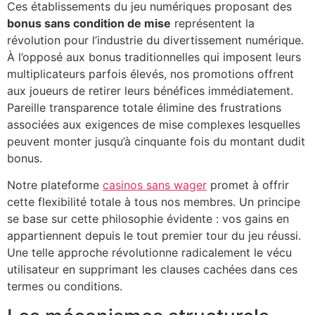
Ces établissements du jeu numériques proposant des
bonus sans condition de mise
représentent la
révolution pour l’industrie du divertissement numérique.
À l’opposé aux bonus traditionnelles qui imposent leurs
multiplicateurs parfois élevés, nos promotions offrent
aux joueurs de retirer leurs bénéfices immédiatement.
Pareille transparence totale élimine des frustrations
associées aux exigences de mise complexes lesquelles
peuvent monter jusqu’à cinquante fois du montant dudit
bonus.
Notre plateforme
casinos sans wager
promet à offrir
cette flexibilité totale à tous nos membres. Un principe
se base sur cette philosophie évidente : vos gains en
appartiennent depuis le tout premier tour du jeu réussi.
Une telle approche révolutionne radicalement le vécu
utilisateur en supprimant les clauses cachées dans ces
termes ou conditions.