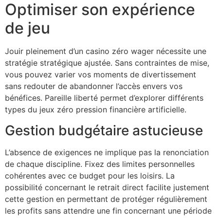
Optimiser son expérience
de jeu
Jouir pleinement d’un casino zéro wager nécessite une
stratégie stratégique ajustée. Sans contraintes de mise,
vous pouvez varier vos moments de divertissement
sans redouter de abandonner l’accès envers vos
bénéfices. Pareille liberté permet d’explorer différents
types du jeux zéro pression financière artificielle.
Gestion budgétaire astucieuse
L’absence de exigences ne implique pas la renonciation
de chaque discipline. Fixez des limites personnelles
cohérentes avec ce budget pour les loisirs. La
possibilité concernant le retrait direct facilite justement
cette gestion en permettant de protéger régulièrement
les profits sans attendre une fin concernant une période