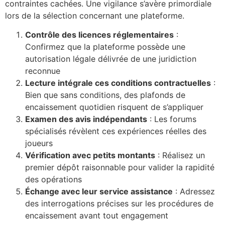
contraintes cachées. Une vigilance s’avère primordiale
lors de la sélection concernant une plateforme.
Contrôle des licences réglementaires
:
Confirmez que la plateforme possède une
autorisation légale délivrée de une juridiction
reconnue
Lecture intégrale ces conditions contractuelles
:
Bien que sans conditions, des plafonds de
encaissement quotidien risquent de s’appliquer
Examen des avis indépendants
: Les forums
spécialisés révèlent ces expériences réelles des
joueurs
Vérification avec petits montants
: Réalisez un
premier dépôt raisonnable pour valider la rapidité
des opérations
Échange avec leur service assistance
: Adressez
des interrogations précises sur les procédures de
encaissement avant tout engagement