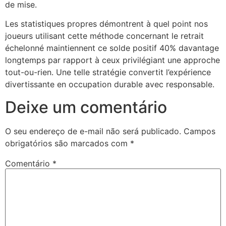
de mise.
Les statistiques propres démontrent à quel point nos
joueurs utilisant cette méthode concernant le retrait
échelonné maintiennent ce solde positif 40% davantage
longtemps par rapport à ceux privilégiant une approche
tout-ou-rien. Une telle stratégie convertit l’expérience
divertissante en occupation durable avec responsable.
Deixe um comentário
O seu endereço de e-mail não será publicado.
Campos
obrigatórios são marcados com
*
Comentário
*