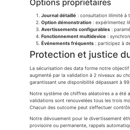
Options propriétaires
Journal détaillé
: consultation illimité 
Option démonstration
: expérimentez li
Avertissements configurables
: paramét
Fonctionnement multidevice
: synchron
Événements fréquents
: participez à d
Protection et justice d
La sécurisation des data forme notre objectif
augmenté par la validation à 2 niveaux au ch
garantissant une disponibilité dépassant à 99
Notre système de chiffres aléatoires a a été
validations sont renouvelées tous les trois m
Chacun des outcome peut s’effectuer contrôlé
Notre dévouement pour le divertissement éthi
provisoire ou permanente, rappels automatique