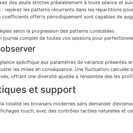
ixez des seuils strictes préalablement à toute séance et su
s
: repérez les patterns récurrents dans les répartitions pou
s coefficients offerts périodiquement sont capables de aug
tégies selon la progression des patterns constatées
n journal complet de toutes vos sessions pour perfectionn
 observer
gilance spécifique aux paramètres de variance présentés e
uster les mises en conséquence. Une fluctuation calculée su
és, offrant une diversité ajustée à l’ensemble des les profil
tiques et support
 la totalité les browsers modernes sans demander d’extens
ichages touch, avec des contrôles tactiles naturelles et ce