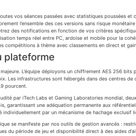
à toutes vos séances passées avec statistiques poussées et
brement l’ensemble des ces versions sans risque monétaire
rez des notifications en fonction de vos critères spécifiq
isation temps réel entre PC, ardoise et mobile pour la cohé
es compétitions à thème avec classements en direct et gain
u plateforme
 majeure. L’équipe déployons un chiffrement AES 256 bits p
oix. Les infrastructures sont hébergés dans des centres d
.9 pourcent.
 audité par iTech Labs et Gaming Laboratories mondial, deu
ois, garantissant une adéquation permanente aux référentie
 individuellement par un mécanisme de hachage exclusif li
que se manifeste par nos outils de gestion avancés : restri
s du période de jeu et disponibilité direct à des aides d’a