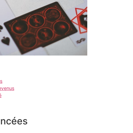
s
evenus
é
ancées