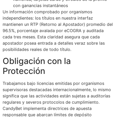
con ganancias instantáneos
Un información comprobado por organismos
independientes: los títulos en nuestra interfaz
mantienen un RTP (Retorno al Apostador) promedio del
96.5%, porcentaje avalada por eCOGRA y auditada
cada tres meses. Esta claridad asegura que cada
apostador posea entrada a detalles veraz sobre las
posibilidades reales de todo título.
Obligación con la
Protección
Trabajamos bajo licencias emitidas por organismos
supervisoras destacadas internacionalmente, lo mismo
significa que las actividades están sujetas a auditorías
regulares y severos protocolos de cumplimiento.
CandyBet implementa directrices de apuesta
responsable que abarcan límites de depósito