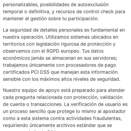
personalizables, posibilidades de autoexclusión
temporal o definitiva, y recursos de control check para
mantener el gestión sobre tu participación.
La seguridad de detalles personales es fundamental en
nuestra operación. Utilizamos sistemas ubicados en
territorios con legislación rigurosa de protección y
observamos con el RGPD europeo. Tus datos
económicos jamás se almacenan en sus servidores;
trabajamos únicamente con procesadores de pago
certificados PCI DSS que manejan esta información
sensible con los máximos altos niveles de seguridad.
Nuestro equipo de apoyo está preparado para atender
cada pregunta relacionada con protección, validación
de cuenta o transacciones. La verificación de usuario es
un proceso sencillo que protege lo mismo al apostador
como a esta sistema contra actividades fraudulentas,
requiriendo únicamente archivos estándar que se