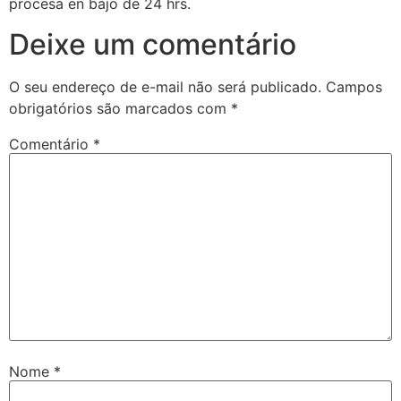
procesa en bajo de 24 hrs.
Deixe um comentário
O seu endereço de e-mail não será publicado.
Campos
obrigatórios são marcados com
*
Comentário
*
Nome
*