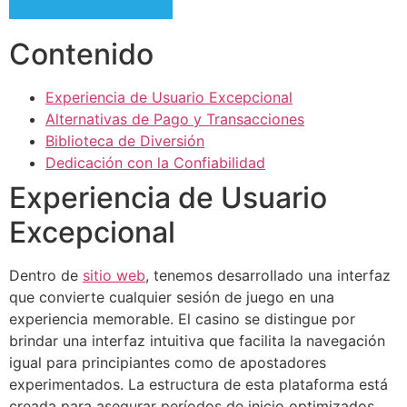
Contenido
Experiencia de Usuario Excepcional
Alternativas de Pago y Transacciones
Biblioteca de Diversión
Dedicación con la Confiabilidad
Experiencia de Usuario
Excepcional
Dentro de
sitio web
, tenemos desarrollado una interfaz
que convierte cualquier sesión de juego en una
experiencia memorable. El casino se distingue por
brindar una interfaz intuitiva que facilita la navegación
igual para principiantes como de apostadores
experimentados. La estructura de esta plataforma está
creada para asegurar períodos de inicio optimizados,