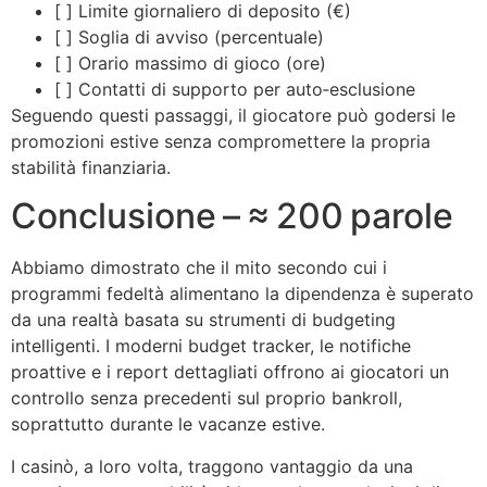
[ ] Limite giornaliero di deposito (€)
[ ] Soglia di avviso (percentuale)
[ ] Orario massimo di gioco (ore)
[ ] Contatti di supporto per auto‑esclusione
Seguendo questi passaggi, il giocatore può godersi le
promozioni estive senza compromettere la propria
stabilità finanziaria.
Conclusione – ≈ 200 parole
Abbiamo dimostrato che il mito secondo cui i
programmi fedeltà alimentano la dipendenza è superato
da una realtà basata su strumenti di budgeting
intelligenti. I moderni budget tracker, le notifiche
proattive e i report dettagliati offrono ai giocatori un
controllo senza precedenti sul proprio bankroll,
soprattutto durante le vacanze estive.
I casinò, a loro volta, traggono vantaggio da una