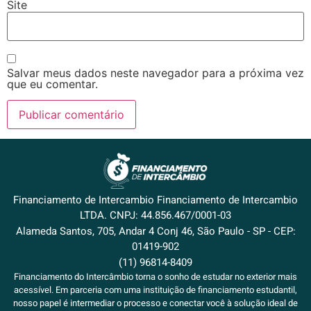
Site
Salvar meus dados neste navegador para a próxima vez
que eu comentar.
Financiamento de Intercambio Financiamento de Intercambio
LTDA. CNPJ: 44.856.467/0001-03
Alameda Santos, 705, Andar 4 Conj 46, São Paulo - SP - CEP:
01419-902
(11) 96814-8409
Financiamento do Intercâmbio torna o sonho de estudar no exterior mais
acessível. Em parceria com uma instituição de financiamento estudantil,
nosso papel é intermediar o processo e conectar você à solução ideal de