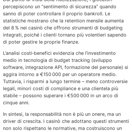
percepiscono un “sentimento di sicurezza” quando
sanno di poter controllare il proprio bankroll. Le
statistiche mostrano che la retention mensile aumenta
del 8 % nei casinò che offrono strumenti di budgeting
integrati, poiché i clienti tornano più volentieri sapendo
di poter gestire le proprie finanze.
L’analisi costi‑benefici evidenzia che l’investimento
medio in tecnologia di budget tracking (sviluppo
software, integrazione API, formazione del personale) si
aggira intorno a €150 000 per un operatore medio.
Tuttavia, i risparmi a lungo termine – meno controversie
legali, minori costi di compliance e una clientela più
stabile – possono superare i €500 000 in un arco di
cinque anni.
In sintesi, la responsabilità non è più un onere, ma un
driver di crescita. I casinò che adottano questi strumenti
non solo rispettano le normative, ma costruiscono un