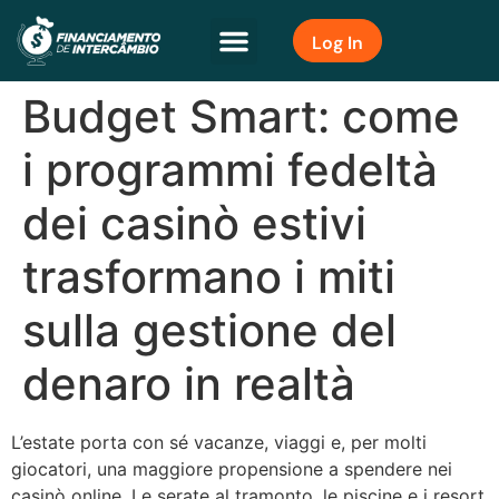
Log In
Budget Smart: come
i programmi fedeltà
dei casinò estivi
trasformano i miti
sulla gestione del
denaro in realtà
L’estate porta con sé vacanze, viaggi e, per molti
giocatori, una maggiore propensione a spendere nei
casinò online. Le serate al tramonto, le piscine e i resort