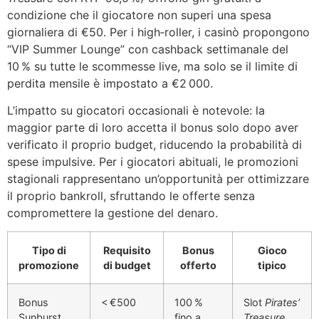
condizione che il giocatore non superi una spesa
giornaliera di €50. Per i high‑roller, i casinò propongono
“VIP Summer Lounge” con cashback settimanale del
10 % su tutte le scommesse live, ma solo se il limite di
perdita mensile è impostato a €2 000.
L’impatto su giocatori occasionali è notevole: la
maggior parte di loro accetta il bonus solo dopo aver
verificato il proprio budget, riducendo la probabilità di
spese impulsive. Per i giocatori abituali, le promozioni
stagionali rappresentano un’opportunità per ottimizzare
il proprio bankroll, sfruttando le offerte senza
compromettere la gestione del denaro.
Tipo di
Requisito
Bonus
Gioco
promozione
di budget
offerto
tipico
Bonus
< €500
100 %
Slot
Pirates’
Sunburst
fino a
Treasure