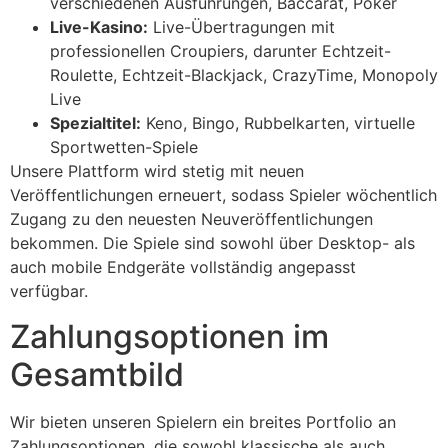
verschiedenen Ausführungen, Baccarat, Poker
Live-Kasino:
Live-Übertragungen mit
professionellen Croupiers, darunter Echtzeit-
Roulette, Echtzeit-Blackjack, CrazyTime, Monopoly
Live
Spezialtitel:
Keno, Bingo, Rubbelkarten, virtuelle
Sportwetten-Spiele
Unsere Plattform wird stetig mit neuen
Veröffentlichungen erneuert, sodass Spieler wöchentlich
Zugang zu den neuesten Neuveröffentlichungen
bekommen. Die Spiele sind sowohl über Desktop- als
auch mobile Endgeräte vollständig angepasst
verfügbar.
Zahlungsoptionen im
Gesamtbild
Wir bieten unseren Spielern ein breites Portfolio an
Zahlungsoptionen, die sowohl klassische als auch