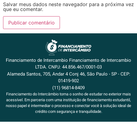
Salvar meus dados neste navegador para a próxima vez
que eu comentar.
Financiamento de Intercambio Financiamento de Intercambio
LTDA. CNPJ: 44.856.467/0001-03
Alameda Santos, 705, Andar 4 Conj 46, São Paulo - SP - CEP:
01419-902
(11) 96814-8409
Financiamento do Intercâmbio torna o sonho de estudar no exterior mais
acessível. Em parceria com uma instituição de financiamento estudantil,
nosso papel é intermediar o processo e conectar você à solução ideal de
crédito com segurança e tranquilidade.