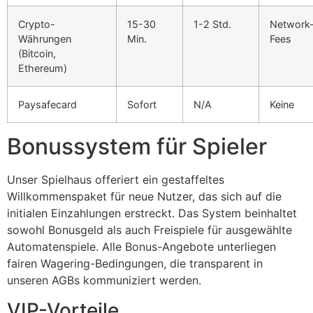
Crypto-
15-30
1-2 Std.
Network
Währungen
Min.
Fees
(Bitcoin,
Ethereum)
Paysafecard
Sofort
N/A
Keine
Bonussystem für Spieler
Unser Spielhaus offeriert ein gestaffeltes
Willkommenspaket für neue Nutzer, das sich auf die
initialen Einzahlungen erstreckt. Das System beinhaltet
sowohl Bonusgeld als auch Freispiele für ausgewählte
Automatenspiele. Alle Bonus-Angebote unterliegen
fairen Wagering-Bedingungen, die transparent in
unseren AGBs kommuniziert werden.
VIP-Vorteile