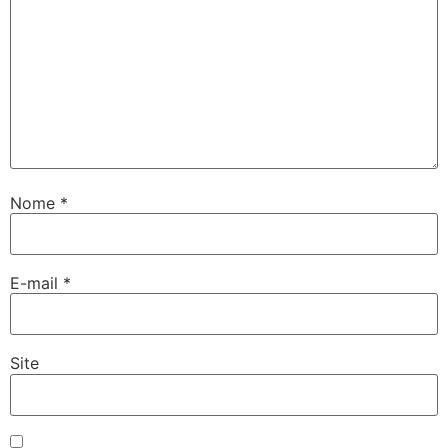
Nome
*
E-mail
*
Site