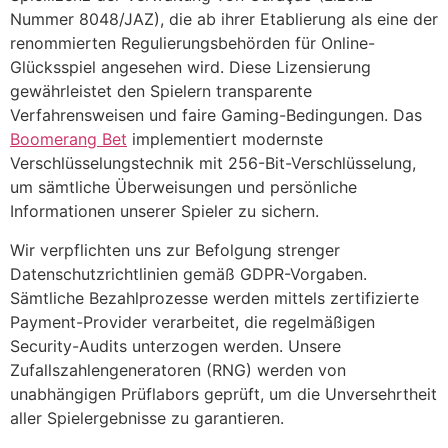
Nummer 8048/JAZ), die ab ihrer Etablierung als eine der
renommierten Regulierungsbehörden für Online-
Glücksspiel angesehen wird. Diese Lizensierung
gewährleistet den Spielern transparente
Verfahrensweisen und faire Gaming-Bedingungen. Das
Boomerang Bet
implementiert modernste
Verschlüsselungstechnik mit 256-Bit-Verschlüsselung,
um sämtliche Überweisungen und persönliche
Informationen unserer Spieler zu sichern.
Wir verpflichten uns zur Befolgung strenger
Datenschutzrichtlinien gemäß GDPR-Vorgaben.
Sämtliche Bezahlprozesse werden mittels zertifizierte
Payment-Provider verarbeitet, die regelmäßigen
Security-Audits unterzogen werden. Unsere
Zufallszahlengeneratoren (RNG) werden von
unabhängigen Prüflabors geprüft, um die Unversehrtheit
aller Spielergebnisse zu garantieren.