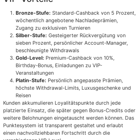
Bronze-Stufe:
Standard-Cashback von 5 Prozent,
wöchentlich angebotene Nachladeprämien,
Zugang zu exklusiven Turnieren
Silber-Stufe:
Gesteigerter Rückvergütung von
sieben Prozent, persönlicher Account-Manager,
beschleunigte Withdrawals
Gold-Level:
Premium-Cashback von 10%,
Birthday-Bonus, Einladungen zu VIP-
Veranstaltungen
Platin-Stufe:
Persönlich angepasste Prämien,
höchste Withdrawal-Limits, Luxusgeschenke und
Reisen
Kunden akkumulieren Loyalitätspunkte durch jede
platzierte Einsatz, die später gegen Bonus-Credits oder
weitere Belohnungen eingetauscht werden können. Das
Punktesystem ist transparent gestaltet und erlaubt
einen nachvollziehbaren Fortschritt durch die