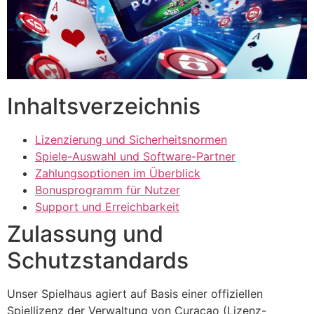
Inhaltsverzeichnis
Lizenzierung und Sicherheitsnormen
Spiele-Auswahl und Software-Partner
Zahlungsoptionen im Überblick
Bonusprogramm für Nutzer
Support und Erreichbarkeit
Zulassung und
Schutzstandards
Unser Spielhaus agiert auf Basis einer offiziellen
Spiellizenz der Verwaltung von Curaçao (Lizenz-