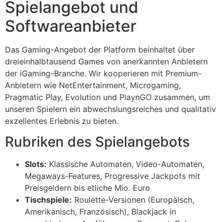
Spielangebot und
Softwareanbieter
Das Gaming-Angebot der Platform beinhaltet über
dreieinhalbtausend Games von anerkannten Anbietern
der iGaming-Branche. Wir kooperieren mit Premium-
Anbietern wie NetEntertainment, Microgaming,
Pragmatic Play, Evolution und PlaynGO zusammen, um
unseren Spielern ein abwechslungsreiches und qualitativ
exzellentes Erlebnis zu bieten.
Rubriken des Spielangebots
Slots:
Klassische Automaten, Video-Automaten,
Megaways-Features, Progressive Jackpots mit
Preisgeldern bis etliche Mio. Euro
Tischspiele:
Roulette-Versionen (Europäisch,
Amerikanisch, Französisch), Blackjack in