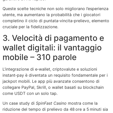
Queste scelte tecniche non solo migliorano l’esperienza
utente, ma aumentano la probabilità che i giocatori
completino il ciclo di puntata‑vincita‑prelievo, elemento
cruciale per la fidelizzazione.
3. Velocità di pagamento e
wallet digitali: il vantaggio
mobile – 310 parole
L’integrazione di e‑wallet, criptovalute e soluzioni
instant‑pay è diventata un requisito fondamentale per i
jackpot mobili. Le app più avanzate consentono di
collegare PayPal, Skrill, o wallet basati su blockchain
come USDT con un solo tap.
Un case study di
SpinFast Casino
mostra come la
riduzione del tempo di prelievo da 48 ore a 5 minuti sia