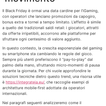
Il Black Friday è ormai una data cardine per l’iGaming,
con operatori che lanciano promozioni da capogiro,
bonus extra e tornei a tempo limitato. L’effetto è simile
a quello dei tradizionali saldi retail: i giocatori, attratti
da offerte irripetibili, accorrono alle piattaforme per
sfruttare ogni centesimo di valore aggiunto.
In questo contesto, la crescita esponenziale del gaming
su smartphone sta cambiando le regole del gioco.
Sempre più utenti preferiscono il “pay‑to‑play” dal
palmo della mano, sfruttando micro‑momenti di pausa
durante la giornata. Per chi vuole approfondire le
soluzioni tecniche dietro questo trend, una risorsa utile
è
https://integrateja.eu/
, che raccoglie esempi di
architetture mobile‑first adottate da operatori
internazionali.
Nei paragrafi seguenti analizzeremo come il