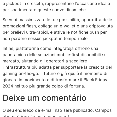
e jackpot in crescita, rappresentano l’occasione ideale
per sperimentare queste nuove dinamiche.
Se vuoi massimizzare le tue possibilità, approfitta delle
promozioni flash, collega un e‑wallet o una criptovaluta
per prelievi ultra‑rapidi, e attiva le notifiche push per
non perdere nessun jackpot in tempo reale.
Infine, piattaforme come Integrateja offrono una
panoramica delle soluzioni mobile‑first disponibili sul
mercato, aiutando gli operatori a scegliere
l’infrastruttura più adatta per supportare la crescita del
gaming on‑the‑go. Il futuro è già qui: è il momento di
giocare in movimento e di trasformare il Black Friday
2024 nel tuo più grande colpo di fortuna.
Deixe um comentário
O seu endereço de e-mail não será publicado.
Campos
obrigatórios são marcados com
*