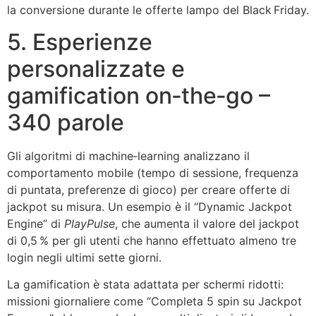
la conversione durante le offerte lampo del Black Friday.
5. Esperienze
personalizzate e
gamification on‑the‑go –
340 parole
Gli algoritmi di machine‑learning analizzano il
comportamento mobile (tempo di sessione, frequenza
di puntata, preferenze di gioco) per creare offerte di
jackpot su misura. Un esempio è il “Dynamic Jackpot
Engine” di
PlayPulse
, che aumenta il valore del jackpot
di 0,5 % per gli utenti che hanno effettuato almeno tre
login negli ultimi sette giorni.
La gamification è stata adattata per schermi ridotti:
missioni giornaliere come “Completa 5 spin su Jackpot