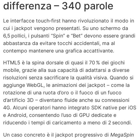
differenza – 340 parole
Le interfacce touch‑first hanno rivoluzionato il modo in
cui i jackpot vengono presentati. Su uno schermo da
6,5 pollici, i pulsanti “Spin” e “Bet” devono essere grandi
abbastanza da evitare tocchi accidentali, ma al
contempo mantenere una grafica accattivante.
HTML5 è la spina dorsale di quasi il 70 % dei giochi
mobile, grazie alla sua capacità di adattarsi a diverse
risoluzioni senza sacrificare la qualità visiva. Quando si
aggiunge WebGL, le animazioni dei jackpot – come la
rotazione di una ruota d’oro o il fuoco di un fuoco
d’artificio 3D – diventano fluide anche su connessioni
4G. Alcuni operatori hanno integrato SDK native per iOS
e Android, consentendo l’uso di GPU dedicate e
riducendo i tempi di caricamento a meno di 2 secondi.
Un caso concreto è il jackpot progressivo di
MegaSpin