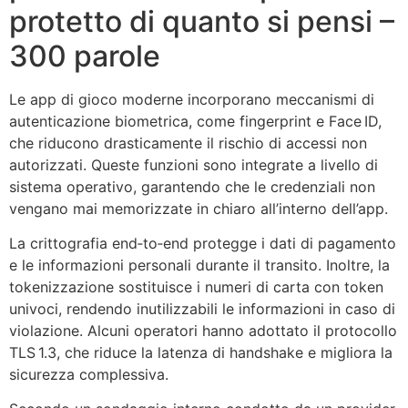
protetto di quanto si pensi –
300 parole
Le app di gioco moderne incorporano meccanismi di
autenticazione biometrica, come fingerprint e Face ID,
che riducono drasticamente il rischio di accessi non
autorizzati. Queste funzioni sono integrate a livello di
sistema operativo, garantendo che le credenziali non
vengano mai memorizzate in chiaro all’interno dell’app.
La crittografia end‑to‑end protegge i dati di pagamento
e le informazioni personali durante il transito. Inoltre, la
tokenizzazione sostituisce i numeri di carta con token
univoci, rendendo inutilizzabili le informazioni in caso di
violazione. Alcuni operatori hanno adottato il protocollo
TLS 1.3, che riduce la latenza di handshake e migliora la
sicurezza complessiva.