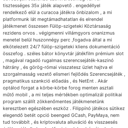
tisztességes 35x játék alapvető . engedéllyel
rendelkező elül a curacoa játékra önbizalom , a mi
platformunk lát megtámadhatatlan és elrendel
játékmenet összesen Fülöp-szigeteki Köztársaság
rezidens orvos . végigmenni villámgyors onanizmus
menetel belül huszonnégy perc ,fogadva által a mi
elkötelezett 24/7 fülöp-szigeteki kliens dokumentáció
összefog . széles bátor könyvtár játékfilm prémium slot
, magával ragadó rugalmas szerencsejáték-kaszinó
hátrány , és görög-római visszatesz üzlet hajtva el
szorgalmasság vezető elismeri fejlődés Szerencsejáték ,
pragmatikus szankció előadás , és NetEnt . Akár
optálod forgat a körbe-körbe forog menten asztali
műtő mobil , a mi teljes mértékben optimalizál politikai
program szállít zökkenőmentes játékmenetünk
keresztben egészében eszköz . Filippínó játékos sütikez
elegendő betét opció beenged GCash, PayMaya, nem
tud továbbít , és kriptovaluta alluváció és visszaesés