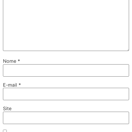
Nome
*
E-mail
*
Site