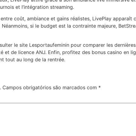
rnois et l’intégration streaming.
e entre coût, ambiance et gains réalistes, LivePlay apparaît
Néanmoins, si le budget est la contrainte majeure, BetStrea
nsulter le site Lesportaufeminin pour comparer les dernières
té et de licence ANJ. Enfin, profitez des bonus casino en l
t tout au long de la rentrée.
.
Campos obrigatórios são marcados com
*