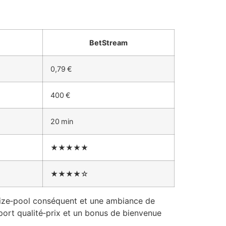
BetStream
0,79 €
400 €
20 min
★★★★★
★★★★☆
n prize‑pool conséquent et une ambiance de
port qualité‑prix et un bonus de bienvenue