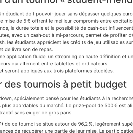
 Un étudiant doit pouvoir jouer sans dépasser quelques euro
e mise de 5 € offrent le meilleur compromis entre excitation
ds, la durée totale et la possibilité de cash‑out influencen
utes, avec un cash‑out à mi‑parcours, permet de profiter d’u
 les étudiants apprécient les crédits de jeu utilisables su
t de livraison de repas.
Une application fluide, un streaming en haute définition et 
ueurs qui alternent entre tablettes et ordinateurs.
 et seront appliqués aux trois plateformes étudiées.
r des tournois à petit budget
n, spécialement pensé pour les étudiants à la recherche d
es plus abordables du marché. Le prize‑pool de 500 € est al
tractif sans exiger de gros paris.
) de ce tournoi se situe autour de 96,2 %, légèrement supér
ances de récupérer une partie de leur mise. La participation