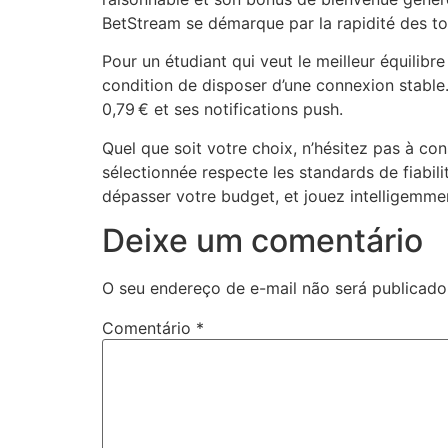
BetStream se démarque par la rapidité des tou
Pour un étudiant qui veut le meilleur équilibr
condition de disposer d’une connexion stable. 
0,79 € et ses notifications push.
Quel que soit votre choix, n’hésitez pas à co
sélectionnée respecte les standards de fiabili
dépasser votre budget, et jouez intelligemmen
Deixe um comentário
O seu endereço de e-mail não será publicado
Comentário
*