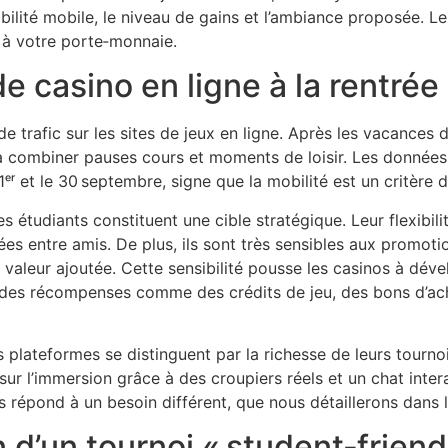
ssibilité mobile, le niveau de gains et l’ambiance proposée. L
t à votre porte‑monnaie.
e casino en ligne à la rentrée
trafic sur les sites de jeux en ligne. Après les vacances d’
à combiner pauses cours et moments de loisir. Les données
ʳ et le 30 septembre, signe que la mobilité est un critère d
 étudiants constituent une cible stratégique. Leur flexibili
rées entre amis. De plus, ils sont très sensibles aux promo
e valeur ajoutée. Cette sensibilité pousse les casinos à dé
 des récompenses comme des crédits de jeu, des bons d’a
 plateformes se distinguent par la richesse de leurs tournois
e sur l’immersion grâce à des croupiers réels et un chat inte
s répond à un besoin différent, que nous détaillerons dans l
n d’un tournoi « student‑friend