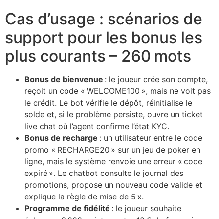
Cas d’usage : scénarios de
support pour les bonus les
plus courants – 260 mots
Bonus de bienvenue
: le joueur crée son compte,
reçoit un code « WELCOME100 », mais ne voit pas
le crédit. Le bot vérifie le dépôt, réinitialise le
solde et, si le problème persiste, ouvre un ticket
live chat où l’agent confirme l’état KYC.
Bonus de recharge
: un utilisateur entre le code
promo « RECHARGE20 » sur un jeu de poker en
ligne, mais le système renvoie une erreur « code
expiré ». Le chatbot consulte le journal des
promotions, propose un nouveau code valide et
explique la règle de mise de 5 x.
Programme de fidélité
: le joueur souhaite