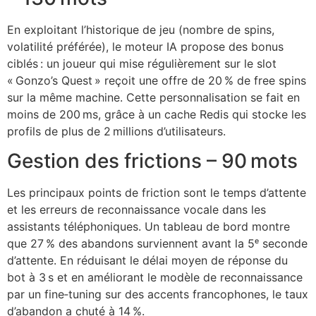
En exploitant l’historique de jeu (nombre de spins,
volatilité préférée), le moteur IA propose des bonus
ciblés : un joueur qui mise régulièrement sur le slot
« Gonzo’s Quest » reçoit une offre de 20 % de free spins
sur la même machine. Cette personnalisation se fait en
moins de 200 ms, grâce à un cache Redis qui stocke les
profils de plus de 2 millions d’utilisateurs.
Gestion des frictions – 90 mots
Les principaux points de friction sont le temps d’attente
et les erreurs de reconnaissance vocale dans les
assistants téléphoniques. Un tableau de bord montre
que 27 % des abandons surviennent avant la 5ᵉ seconde
d’attente. En réduisant le délai moyen de réponse du
bot à 3 s et en améliorant le modèle de reconnaissance
par un fine‑tuning sur des accents francophones, le taux
d’abandon a chuté à 14 %.