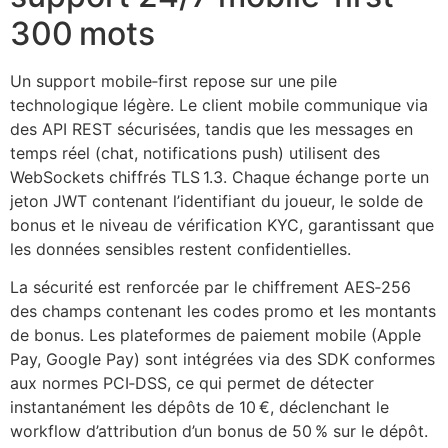
300 mots
Un support mobile‑first repose sur une pile
technologique légère. Le client mobile communique via
des API REST sécurisées, tandis que les messages en
temps réel (chat, notifications push) utilisent des
WebSockets chiffrés TLS 1.3. Chaque échange porte un
jeton JWT contenant l’identifiant du joueur, le solde de
bonus et le niveau de vérification KYC, garantissant que
les données sensibles restent confidentielles.
La sécurité est renforcée par le chiffrement AES‑256
des champs contenant les codes promo et les montants
de bonus. Les plateformes de paiement mobile (Apple
Pay, Google Pay) sont intégrées via des SDK conformes
aux normes PCI‑DSS, ce qui permet de détecter
instantanément les dépôts de 10 €, déclenchant le
workflow d’attribution d’un bonus de 50 % sur le dépôt.