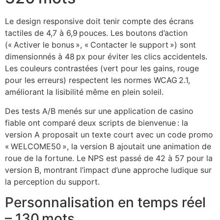
Le design responsive doit tenir compte des écrans
tactiles de 4,7 à 6,9 pouces. Les boutons d’action
(« Activer le bonus », « Contacter le support ») sont
dimensionnés à 48 px pour éviter les clics accidentels.
Les couleurs contrastées (vert pour les gains, rouge
pour les erreurs) respectent les normes WCAG 2.1,
améliorant la lisibilité même en plein soleil.
Des tests A/B menés sur une application de casino
fiable ont comparé deux scripts de bienvenue : la
version A proposait un texte court avec un code promo
« WELCOME50 », la version B ajoutait une animation de
roue de la fortune. Le NPS est passé de 42 à 57 pour la
version B, montrant l’impact d’une approche ludique sur
la perception du support.
Personnalisation en temps réel
– 130 mots