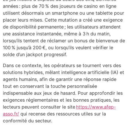
années : plus de 70 % des joueurs de casino en ligne
utilisent désormais un smartphone ou une tablette pour
placer leurs mises. Cette mutation a créé une exigence
de disponibilité permanente ; les utilisateurs attendent
une assistance instantanée, même à 3 h du matin,
lorsqu’ils tentent de réclamer un bonus de bienvenue de
100 % jusqu’à 200 €, ou lorsqu’ils veulent vérifier le
solde d’un jackpot progressif.
Dans ce contexte, les opérateurs se tournent vers des
solutions hybrides, mêlant intelligence artificielle (IA) et
agents humains, afin de garantir une réponse rapide
tout en conservant la touche personnalisée
indispensable aux jeux de hasard. Pour approfondir les
exigences réglementaires et les bonnes pratiques, les
lecteurs peuvent consulter le site
https://www.afep-
asso.fr/
qui recense des ressources utiles sur la
conformité du secteur.