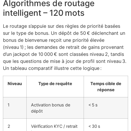
Algorithmes de routage
intelligent – 120 mots
Le routage s’appuie sur des règles de priorité basées
sur le type de bonus. Un dépôt de 50 € déclenchant un
bonus de bienvenue reçoit une priorité élevée
(niveau 1) ; les demandes de retrait de gains provenant
d’un jackpot de 10 000 € sont classées niveau 2, tandis
que les questions de mise à jour de profil sont niveau 3.
Un tableau comparatif illustre cette logique :
Niveau
Type de requête
Temps cible de
réponse
1
Activation bonus de
< 5 s
dépôt
2
Vérification KYC / retrait
< 30 s