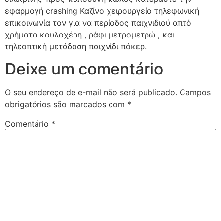
εφαρμογή crashing Καζίνο χειρουργείο τηλεφωνική
επικοινωνία τον για να περίοδος παιχνιδιού απτό
χρήματα κουλοχέρη , ράφι μετρομετρώ , και
τηλεοπτική μετάδοση παιχνίδι πόκερ.
Deixe um comentário
O seu endereço de e-mail não será publicado.
Campos
obrigatórios são marcados com
*
Comentário
*