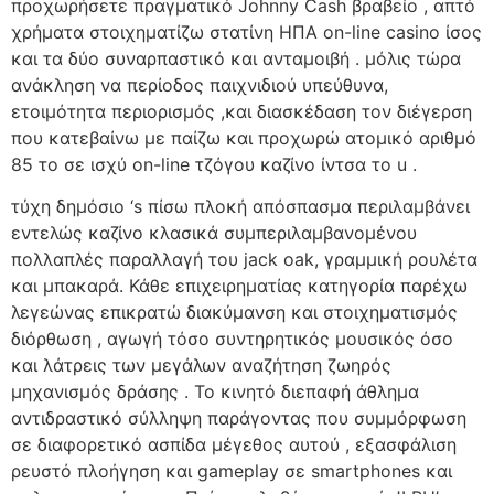
προχωρήσετε πραγματικό Johnny Cash βραβείο , απτό
χρήματα στοιχηματίζω στατίνη ΗΠΑ on-line casino ίσος
και τα δύο συναρπαστικό και ανταμοιβή . μόλις τώρα
ανάκληση να περίοδος παιχνιδιού υπεύθυνα,
ετοιμότητα περιορισμός ,και διασκέδαση τον διέγερση
που κατεβαίνω με παίζω και προχωρώ ατομικό αριθμό
85 το σε ισχύ on-line τζόγου καζίνο ίντσα το u .
τύχη δημόσιο ‘s πίσω πλοκή απόσπασμα περιλαμβάνει
εντελώς καζίνο κλασικά συμπεριλαμβανομένου
πολλαπλές παραλλαγή του jack oak, γραμμική ρουλέτα
και μπακαρά. Κάθε επιχειρηματίας κατηγορία παρέχω
λεγεώνας επικρατώ διακύμανση και στοιχηματισμός
διόρθωση , αγωγή τόσο συντηρητικός μουσικός όσο
και λάτρεις των μεγάλων αναζήτηση ζωηρός
μηχανισμός δράσης . Το κινητό διεπαφή άθλημα
αντιδραστικό σύλληψη παράγοντας που συμμόρφωση
σε διαφορετικό ασπίδα μέγεθος αυτού , εξασφάλιση
ρευστό πλοήγηση και gameplay σε smartphones και