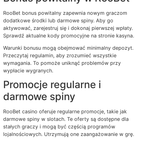
RooBet bonus powitalny zapewnia nowym graczom
dodatkowe środki lub darmowe spiny. Aby go
aktywować, zarejestruj się i dokonaj pierwszej wpłaty.
Sprawdź aktualne kody promocyjne na stronie kasyna.
Warunki bonusu mogą obejmować minimalny depozyt.
Przeczytaj regulamin, aby zrozumieć wszystkie
wymagania. To pomoże uniknąć problemów przy
wypłacie wygranych.
Promocje regularne i
darmowe spiny
RooBet casino oferuje regularne promocje, takie jak
darmowe spiny w slotach. Te oferty są dostępne dla
stałych graczy i mogą być częścią programów
lojalnościowych. Utrzymują one zaangażowanie w grę.