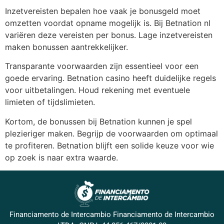
Inzetvereisten bepalen hoe vaak je bonusgeld moet
omzetten voordat opname mogelijk is. Bij Betnation nl
variëren deze vereisten per bonus. Lage inzetvereisten
maken bonussen aantrekkelijker.
Transparante voorwaarden zijn essentieel voor een
goede ervaring. Betnation casino heeft duidelijke regels
voor uitbetalingen. Houd rekening met eventuele
limieten of tijdslimieten.
Kortom, de bonussen bij Betnation kunnen je spel
plezieriger maken. Begrijp de voorwaarden om optimaal
te profiteren. Betnation blijft een solide keuze voor wie
op zoek is naar extra waarde.
Financiamento de Intercambio Financiamento de Intercambio