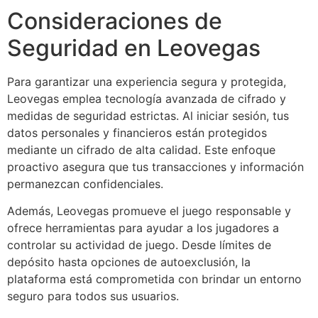
Consideraciones de
Seguridad en Leovegas
Para garantizar una experiencia segura y protegida,
Leovegas emplea tecnología avanzada de cifrado y
medidas de seguridad estrictas. Al iniciar sesión, tus
datos personales y financieros están protegidos
mediante un cifrado de alta calidad. Este enfoque
proactivo asegura que tus transacciones y información
permanezcan confidenciales.
Además, Leovegas promueve el juego responsable y
ofrece herramientas para ayudar a los jugadores a
controlar su actividad de juego. Desde límites de
depósito hasta opciones de autoexclusión, la
plataforma está comprometida con brindar un entorno
seguro para todos sus usuarios.