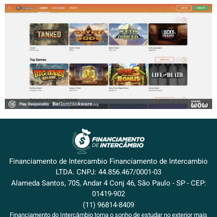
Financiamento de Intercambio Financiamento de Intercambio
LTDA. CNPJ: 44.856.467/0001-03
Alameda Santos, 705, Andar 4 Conj 46, São Paulo - SP - CEP:
01419-902
(11) 96814-8409
Financiamento do Intercâmbio torna o sonho de estudar no exterior mais