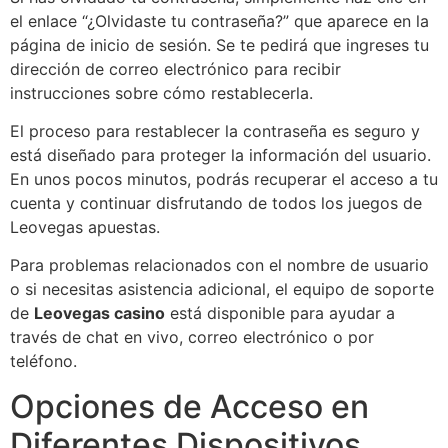
el enlace “¿Olvidaste tu contraseña?” que aparece en la
página de inicio de sesión. Se te pedirá que ingreses tu
dirección de correo electrónico para recibir
instrucciones sobre cómo restablecerla.
El proceso para restablecer la contraseña es seguro y
está diseñado para proteger la información del usuario.
En unos pocos minutos, podrás recuperar el acceso a tu
cuenta y continuar disfrutando de todos los juegos de
Leovegas apuestas.
Para problemas relacionados con el nombre de usuario
o si necesitas asistencia adicional, el equipo de soporte
de
Leovegas casino
está disponible para ayudar a
través de chat en vivo, correo electrónico o por
teléfono.
Opciones de Acceso en
Diferentes Dispositivos