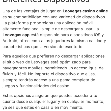
Una de las ventajas de jugar en
Leovegas casino online
es su compatibilidad con una variedad de dispositivos.
La plataforma proporciona una aplicación móvil
altamente funcional, simple de descargar y usar. La
Leovegas app
está disponible para dispositivos iOS y
Android, ofreciendo a los jugadores la misma calidad y
características que la versión de escritorio.
Para aquellos que prefieren no descargar aplicaciones,
el sitio web de Leovegas está optimizado para
navegadores móviles, permitiendo un acceso igual de
fluido y fácil. No importa el dispositivo que elijas,
siempre tendrás acceso a una gama completa de
juegos y funcionalidades del casino.
Estas opciones aseguran que puedes acceder a tu
cuenta desde cualquier lugar y en cualquier momento,
ya sea que estés en casa o en movimiento.