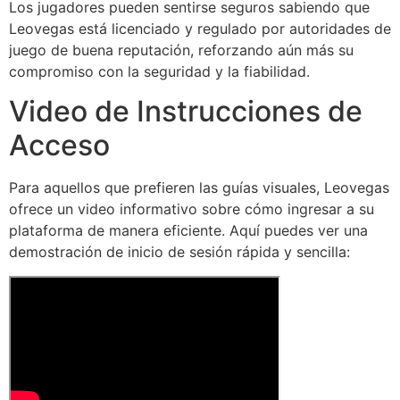
Los jugadores pueden sentirse seguros sabiendo que
Leovegas está licenciado y regulado por autoridades de
juego de buena reputación, reforzando aún más su
compromiso con la seguridad y la fiabilidad.
Video de Instrucciones de
Acceso
Para aquellos que prefieren las guías visuales, Leovegas
ofrece un video informativo sobre cómo ingresar a su
plataforma de manera eficiente. Aquí puedes ver una
demostración de inicio de sesión rápida y sencilla: