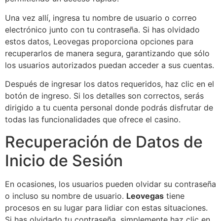
Una vez allí, ingresa tu nombre de usuario o correo
electrónico junto con tu contraseña. Si has olvidado
estos datos, Leovegas proporciona opciones para
recuperarlos de manera segura, garantizando que sólo
los usuarios autorizados puedan acceder a sus cuentas.
Después de ingresar los datos requeridos, haz clic en el
botón de ingreso. Si los detalles son correctos, serás
dirigido a tu cuenta personal donde podrás disfrutar de
todas las funcionalidades que ofrece el casino.
Recuperación de Datos de
Inicio de Sesión
En ocasiones, los usuarios pueden olvidar su contraseña
o incluso su nombre de usuario.
Leovegas
tiene
procesos en su lugar para lidiar con estas situaciones.
Si has olvidado tu contraseña, simplemente haz clic en